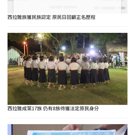
西拉雅族獲民族認定 原民日回顧正名歷程
西拉雅成第17族 仍有8族待獲法定原民身分