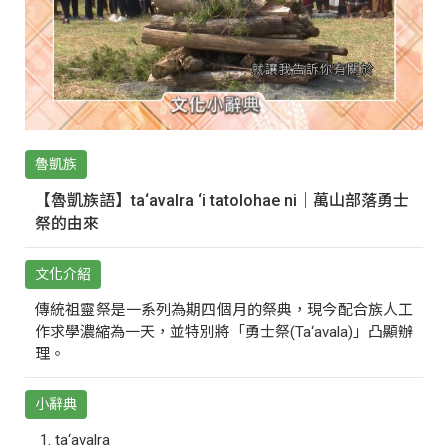
魯凱族
【魯凱族語】ta‘avalra ‘i tatolohae ni｜萬山部落勇士
祭的由來
文化介紹
傳統祖靈祭是一系列為期四個月的祭典，現今配合族人工
作求學濃縮為一天，並特別將「勇士祭(Ta‘avala)」凸顯辦
理。
小辭典
ta‘avalra