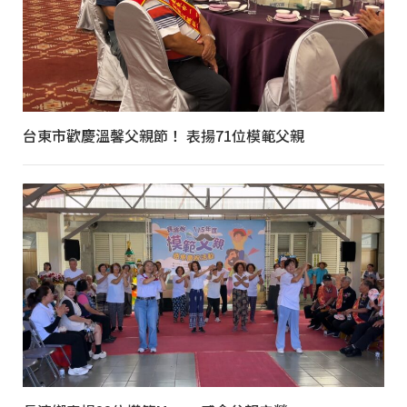
台東市歡慶溫馨父親節！ 表揚71位模範父親