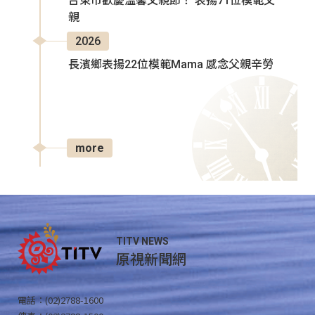
台東市歡慶溫馨父親節！ 表揚71位模範父
親
2026
長濱鄉表揚22位模範Mama 感念父親辛勞
more
TITV NEWS
原視新聞網
電話：(02)2788-1600