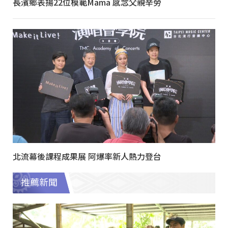
長濱鄉表揚22位模範Mama 感念父親辛勞
北流幕後課程成果展 阿爆率新人熱力登台
推薦新聞