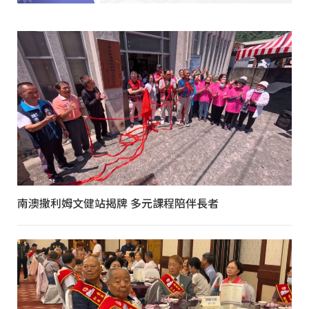
南澳撒利姆文健站揭牌 多元課程陪伴長者