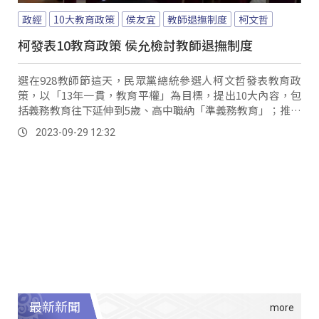
政經
10大教育政策
侯友宜
教師退撫制度
柯文哲
柯發表10教育政策 侯允檢討教師退撫制度
選在928教師節這天，民眾黨總統參選人柯文哲發表教育政
策，以「13年一貫，教育平權」為目標，提出10大內容，包
括義務教育往下延伸到5歲、高中職納「準義務教育」；推動
雙語教育、公費培育師資、免費提供教材；制定「學校午餐
2023-09-29 12:32
專法」，規範價格級距，解決各縣市收費不一問題；並以公
開透明原則輔導私校轉型等。
最新新聞