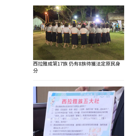
西拉雅成第17族 仍有8族待獲法定原民身
分