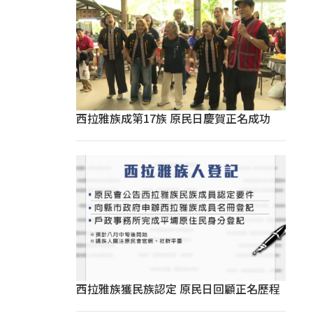
西拉雅族成第17族 原民日慶賀正名成功
西拉雅族獲民族認定 原民日回顧正名歷程