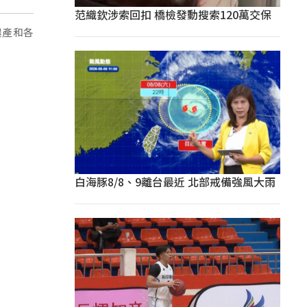
范織欽涉索回扣 橋檢發動搜索120萬交保
農產和各
白海豚8/8、9離台最近 北部戒備強風大雨