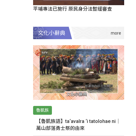
平埔專法已施行 原民身分法暫緩審查
文化小辭典
魯凱族
【魯凱族語】ta‘avalra ‘i tatolohae ni｜
萬山部落勇士祭的由來