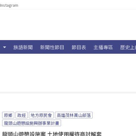
Instagram
族語新聞
新聞性節目
節目表
主播專區
歷史上
原鄉
政經
地方原民會
高雄茂林萬山部落
龍頭山遊憩設施興辦事業計畫
龍頭山遊憩設施案 土地使用權待商討解套