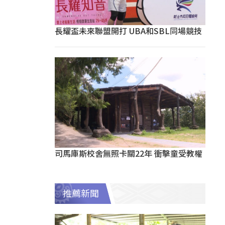
長耀盃未來聯盟開打 UBA和SBL同場競技
司馬庫斯校舍無照卡關22年 衝擊童受教權
推薦新聞