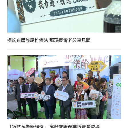
探詢布農族尾椎療法 那瑪夏耆老分享見聞
「領航長壽新經濟」 高齡健康產業博覽會登場