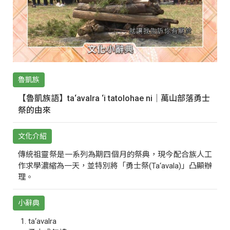
魯凱族
【魯凱族語】ta‘avalra ‘i tatolohae ni｜萬山部落勇士
祭的由來
文化介紹
傳統祖靈祭是一系列為期四個月的祭典，現今配合族人工
作求學濃縮為一天，並特別將「勇士祭(Ta‘avala)」凸顯辦
理。
小辭典
ta‘avalra