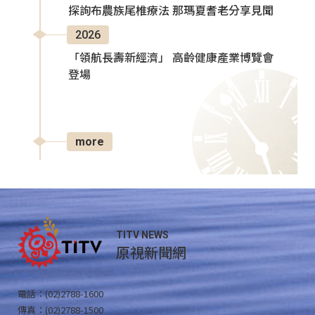
探詢布農族尾椎療法 那瑪夏耆老分享見聞
2026
「領航長壽新經濟」 高齡健康產業博覽會
登場
more
TITV NEWS
原視新聞網
電話：(02)2788-1600
傳真：(02)2788-1500