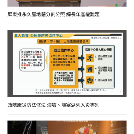
屏東推永久屋地籍分割分照 解長年產權難題
政院版災防法修法 海嘯、堰塞湖列入災害別