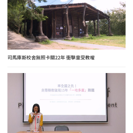
司馬庫斯校舍無照卡關22年 衝擊童受教權