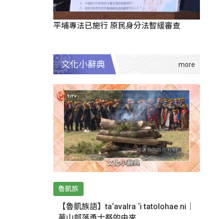
平埔專法已施行 原民身分法暫緩審查
文化小辭典
魯凱族
【魯凱族語】ta‘avalra ‘i tatolohae ni｜
萬山部落勇士祭的由來