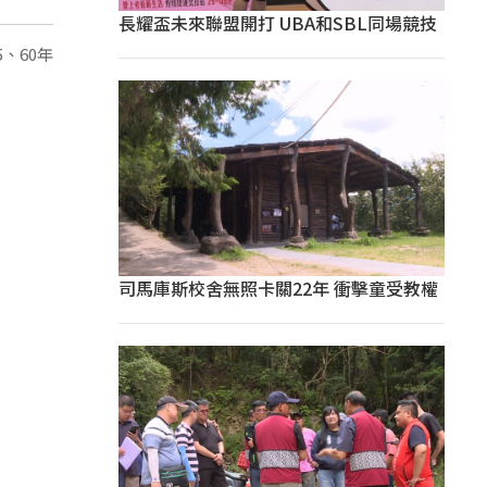
長耀盃未來聯盟開打 UBA和SBL同場競技
、60年
司馬庫斯校舍無照卡關22年 衝擊童受教權