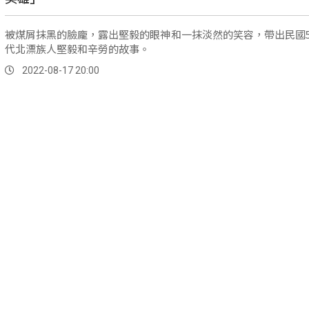
被煤屑抹黑的臉龐，露出堅毅的眼神和一抹淡然的笑容，帶出民國5
代北漂族人堅毅和辛勞的故事。
2022-08-17 20:00