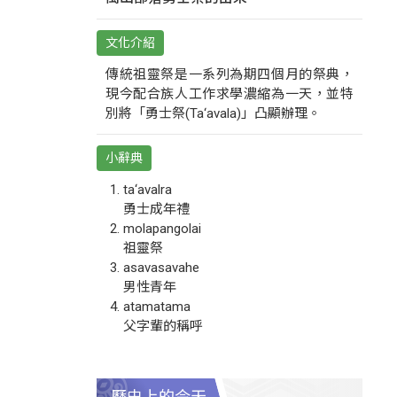
文化介紹
傳統祖靈祭是一系列為期四個月的祭典，
現今配合族人工作求學濃縮為一天，並特
別將「勇士祭(Ta‘avala)」凸顯辦理。
小辭典
ta‘avalra
勇士成年禮
molapangolai
祖靈祭
asavasavahe
男性青年
atamatama
父字輩的稱呼
歷史上的今天