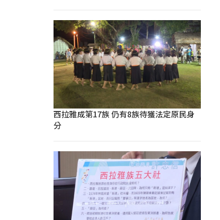
西拉雅成第17族 仍有8族待獲法定原民身
分