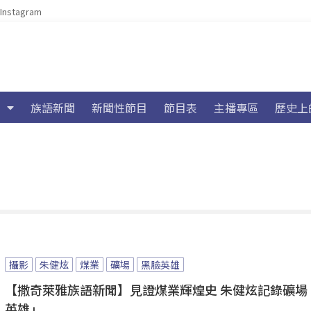
Instagram
族語新聞
新聞性節目
節目表
主播專區
歷史上
攝影
朱健炫
煤業
礦場
黑臉英雄
【撒奇萊雅族語新聞】見證煤業輝煌史 朱健炫記錄礦場
英雄」