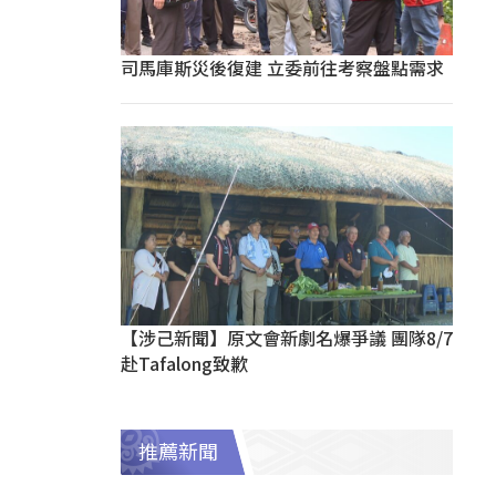
司馬庫斯災後復建 立委前往考察盤點需求
【涉己新聞】原文會新劇名爆爭議 團隊8/7
赴Tafalong致歉
推薦新聞