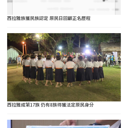
西拉雅族獲民族認定 原民日回顧正名歷程
西拉雅成第17族 仍有8族待獲法定原民身分