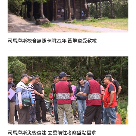
司馬庫斯校舍無照卡關22年 衝擊童受教權
司馬庫斯災後復建 立委前往考察盤點需求