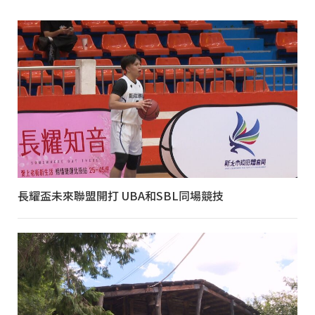
長耀盃未來聯盟開打 UBA和SBL同場競技