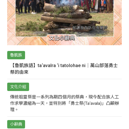
魯凱族
【魯凱族語】ta‘avalra ‘i tatolohae ni｜萬山部落勇士
祭的由來
文化介紹
傳統祖靈祭是一系列為期四個月的祭典，現今配合族人工
作求學濃縮為一天，並特別將「勇士祭(Ta‘avala)」凸顯辦
理。
小辭典