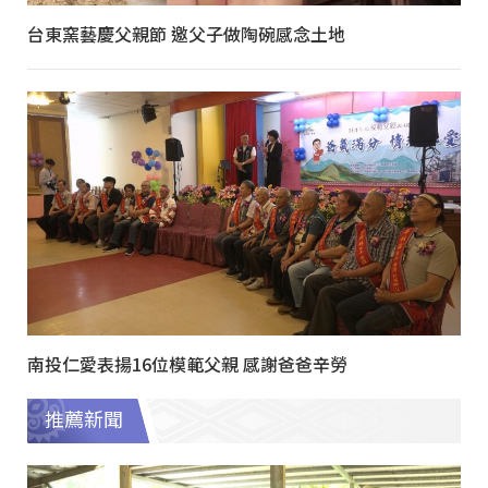
台東窯藝慶父親節 邀父子做陶碗感念土地
南投仁愛表揚16位模範父親 感謝爸爸辛勞
推薦新聞