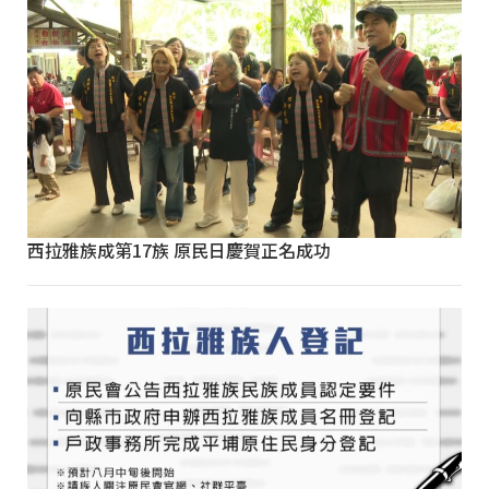
西拉雅族成第17族 原民日慶賀正名成功