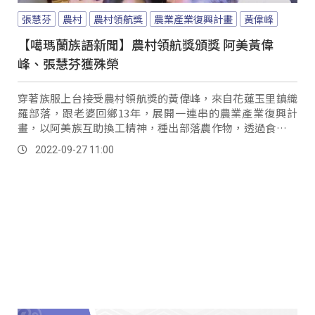
張慧芬
農村
農村領航獎
農業產業復興計畫
黃偉峰
【噶瑪蘭族語新聞】農村領航獎頒獎 阿美黃偉
峰、張慧芬獲殊榮
穿著族服上台接受農村領航獎的黃偉峰，來自花蓮玉里鎮織
羅部落，跟老婆回鄉13年，展開一連串的農業產業復興計
畫，以阿美族互助換工精神，種出部落農作物，透過食農教
育把部落經濟跟人文，進行有系統的部落旅遊規畫，也讓更
2022-09-27 11:00
多人從中了解當地文化生活樣貌。