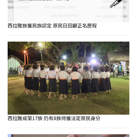
西拉雅族獲民族認定 原民日回顧正名歷程
西拉雅成第17族 仍有8族待獲法定原民身分