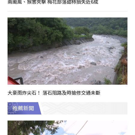
兩颱風、猴害夾擊 梅花部落甜柿損失近6成
大豪雨炸尖石！ 落石阻路及時搶修交通未斷
推薦新聞