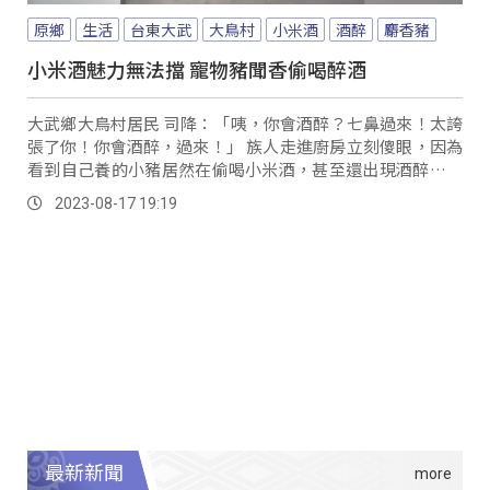
原鄉
生活
台東大武
大鳥村
小米酒
酒醉
麝香豬
小米酒魅力無法擋 寵物豬聞香偷喝醉酒
大武鄉大鳥村居民 司降：「咦，你會酒醉？七鼻過來！太誇
張了你！你會酒醉，過來！」 族人走進廚房立刻傻眼，因為
看到自己養的小豬居然在偷喝小米酒，甚至還出現酒醉的反
應，不管主人怎麼拉就是拉不走。
2023-08-17 19:19
最新新聞