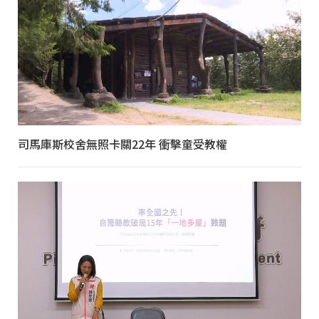
司馬庫斯校舍無照卡關22年 衝擊童受教權