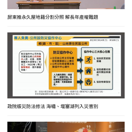
屏東推永久屋地籍分割分照 解長年產權難題
政院版災防法修法 海嘯、堰塞湖列入災害別