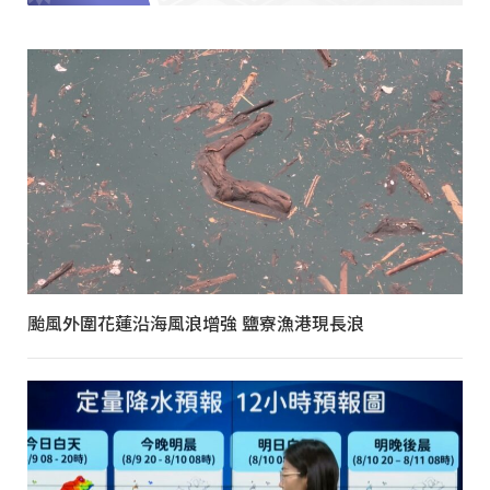
颱風外圍花蓮沿海風浪增強 鹽寮漁港現長浪