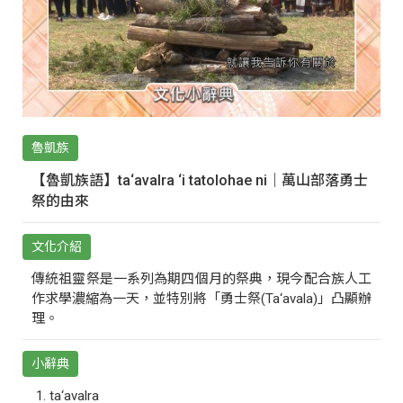
魯凱族
【魯凱族語】ta‘avalra ‘i tatolohae ni｜萬山部落勇士
祭的由來
文化介紹
傳統祖靈祭是一系列為期四個月的祭典，現今配合族人工
作求學濃縮為一天，並特別將「勇士祭(Ta‘avala)」凸顯辦
理。
小辭典
ta‘avalra