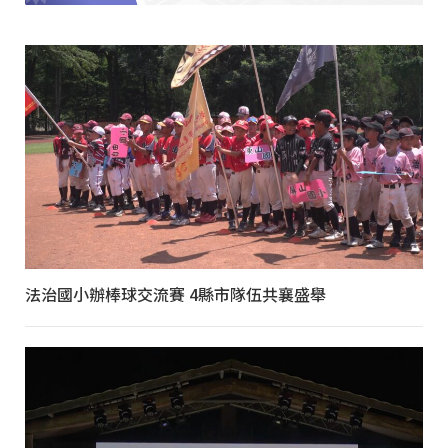
法治國小辦棒球交流賽 4縣市隊伍共襄盛舉