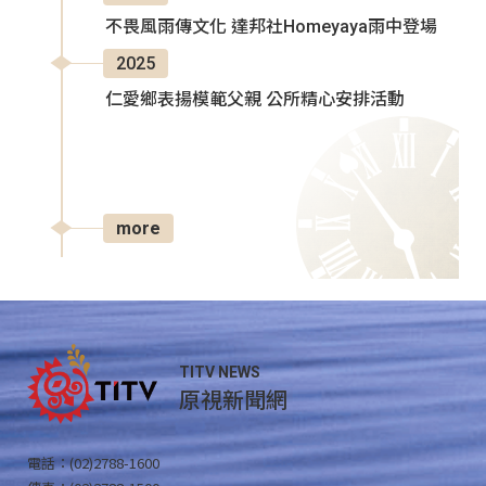
不畏風雨傳文化 達邦社Homeyaya雨中登場
2025
仁愛鄉表揚模範父親 公所精心安排活動
more
TITV NEWS
原視新聞網
電話：(02)2788-1600