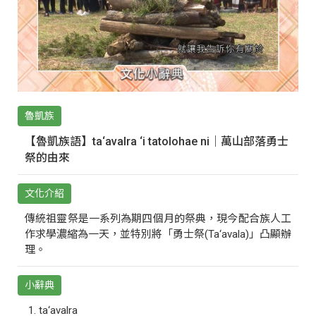
魯凱族
【魯凱族語】ta‘avalra ‘i tatolohae ni｜萬山部落勇士
祭的由來
文化介紹
傳統祖靈祭是一系列為期四個月的祭典，現今配合族人工
作求學濃縮為一天，並特別將「勇士祭(Ta‘avala)」凸顯辦
理。
小辭典
ta‘avalra