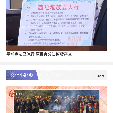
平埔專法已施行 原民身分法暫緩審查
文化小辭典