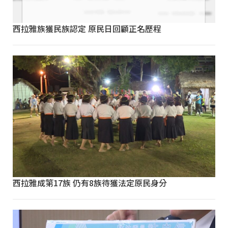
西拉雅族獲民族認定 原民日回顧正名歷程
西拉雅成第17族 仍有8族待獲法定原民身分