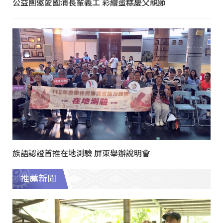
公益團邀愛國浦長輩義工 彩繪蛋糕慶父親節
族語認證首推在地測驗 屏東舉辦說明會
推薦新聞