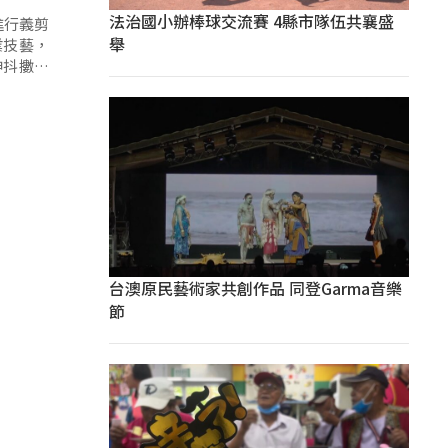
法治國小辦棒球交流賽 4縣市隊伍共襄盛
進行義剪
舉
業技藝，
神抖擻，
台澳原民藝術家共創作品 同登Garma音樂
節