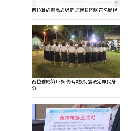
西拉雅族獲民族認定 原民日回顧正名歷程
西拉雅成第17族 仍有8族待獲法定原民身
分