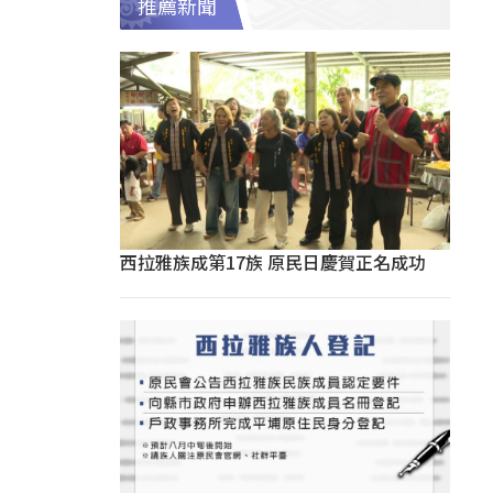
推薦新聞
西拉雅族成第17族 原民日慶賀正名成功