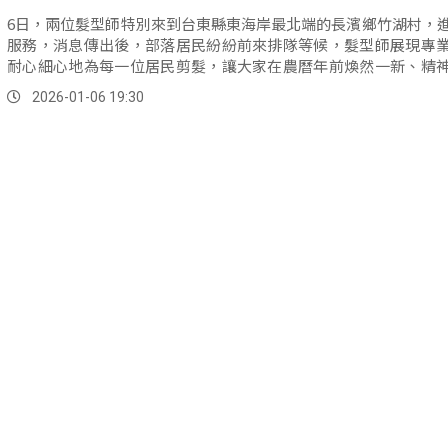
6日，兩位髮型師特別來到台東縣東海岸最北端的長濱鄉竹湖村，
服務，消息傳出後，部落居民紛紛前來排隊等候，髮型師展現專
耐心細心地為每一位居民剪髮，讓大家在農曆年前煥然一新、精
以最佳狀態迎接新年的到來。
2026-01-06 19:30