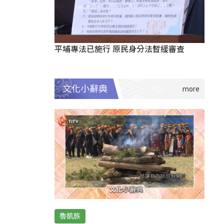
平埔專法已施行 原民身分法暫緩審查
文化小辭典
魯凱族