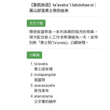
【魯凱族語】ta‘avalra ‘i tatolohae ni｜
萬山部落勇士祭的由來
文化介紹
傳統祖靈祭是一系列為期四個月的祭典，
現今配合族人工作求學濃縮為一天，並特
別將「勇士祭(Ta‘avala)」凸顯辦理。
小辭典
ta‘avalra
勇士成年禮
molapangolai
祖靈祭
asavasavahe
男性青年
atamatama
父字輩的稱呼