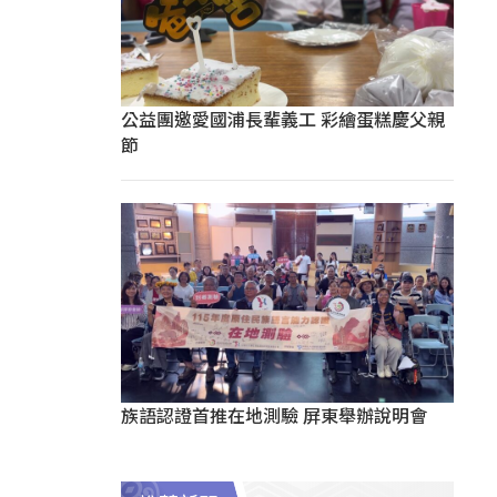
公益團邀愛國浦長輩義工 彩繪蛋糕慶父親
節
族語認證首推在地測驗 屏東舉辦說明會