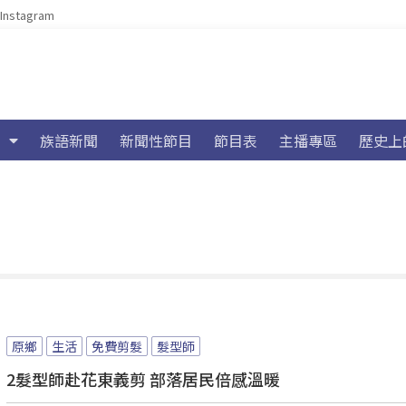
Instagram
族語新聞
新聞性節目
節目表
主播專區
歷史上
原鄉
生活
免費剪髮
髮型師
2髮型師赴花東義剪 部落居民倍感溫暖