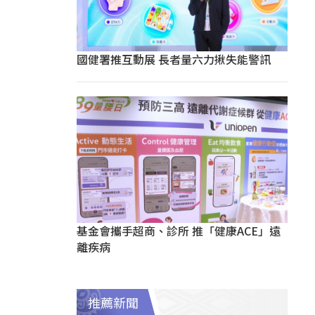
國健署推互動展 長者量六力揪失能警訊
基金會攜手超商、診所 推「健康ACE」遠
離疾病
推薦新聞