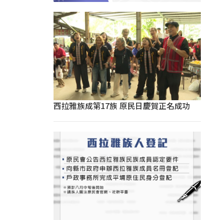
西拉雅族成第17族 原民日慶賀正名成功