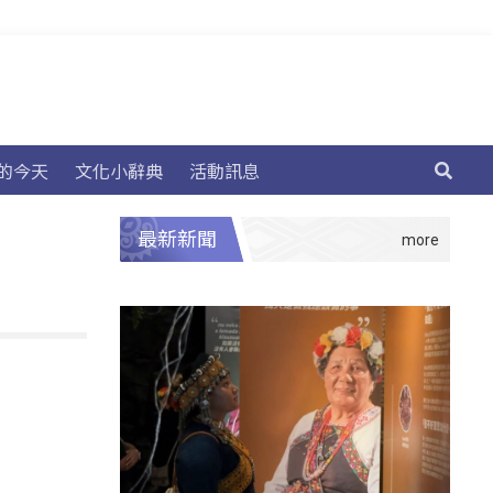
的今天
文化小辭典
活動訊息
最新新聞