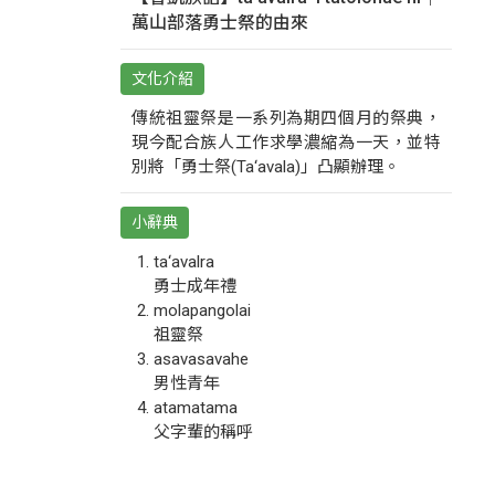
萬山部落勇士祭的由來
文化介紹
傳統祖靈祭是一系列為期四個月的祭典，
現今配合族人工作求學濃縮為一天，並特
別將「勇士祭(Ta‘avala)」凸顯辦理。
小辭典
ta‘avalra
勇士成年禮
molapangolai
祖靈祭
asavasavahe
男性青年
atamatama
父字輩的稱呼