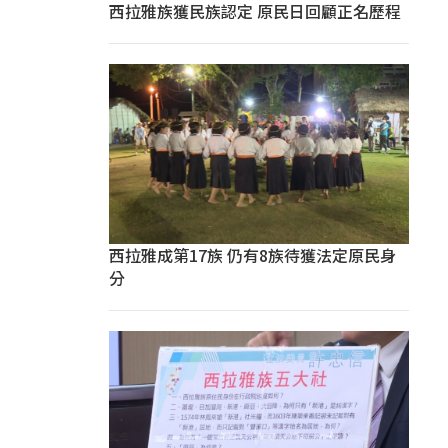
西拉雅族獲民族認定 原民日回顧正名歷程
西拉雅成第17族 仍有8族待獲法定原民身
分