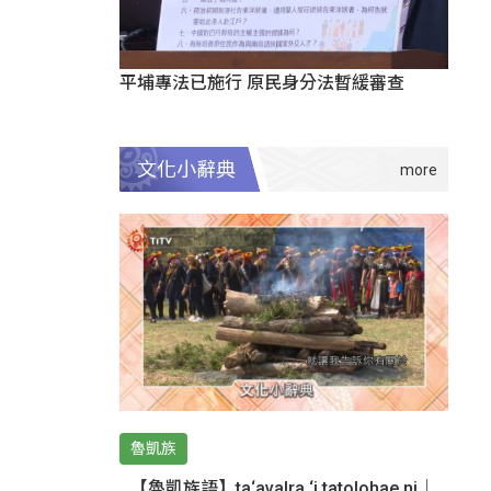
平埔專法已施行 原民身分法暫緩審查
文化小辭典
魯凱族
【魯凱族語】ta‘avalra ‘i tatolohae ni｜