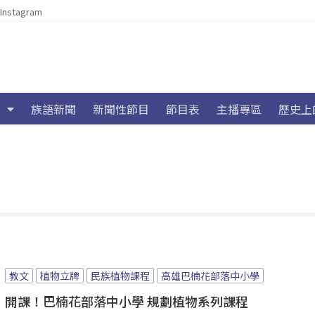
Instagram
族語新聞
新聞性節目
節目表
主播專區
歷史上
教文
植物立牌
民族植物課程
高雄巴楠花部落中小學
開課！巴楠花部落中小學 規劃植物系列課程