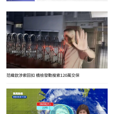
范織欽涉索回扣 橋檢發動搜索120萬交保