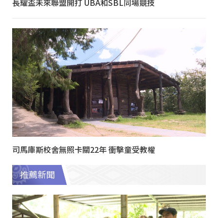
長耀盃未來聯盟開打 UBA和SBL同場競技
司馬庫斯校舍無照卡關22年 衝擊童受教權
推薦新聞