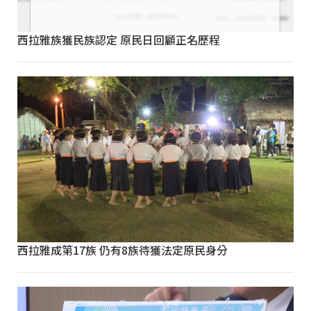
西拉雅族獲民族認定 原民日回顧正名歷程
西拉雅成第17族 仍有8族待獲法定原民身分