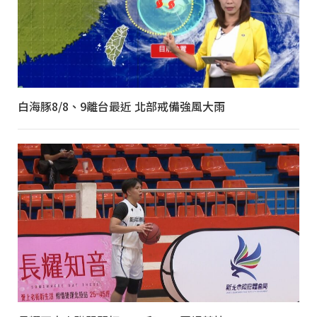
白海豚8/8、9離台最近 北部戒備強風大雨