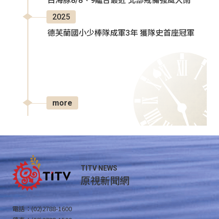
白海豚8/8、9離台最近 北部戒備強風大雨
2025
德芙蘭國小少棒隊成軍3年 獲隊史首座冠軍
more
TITV NEWS
原視新聞網
電話：(02)2788-1600