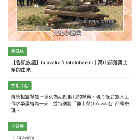
魯凱族
【魯凱族語】ta‘avalra ‘i tatolohae ni｜萬山部落勇士
祭的由來
文化介紹
傳統祖靈祭是一系列為期四個月的祭典，現今配合族人工
作求學濃縮為一天，並特別將「勇士祭(Ta‘avala)」凸顯辦
理。
小辭典
ta‘avalra