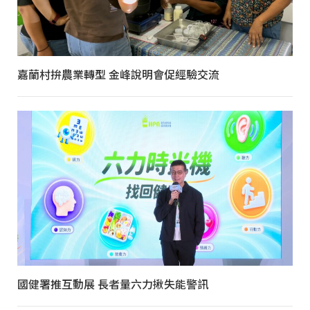
嘉蘭村拚農業轉型 金峰說明會促經驗交流
國健署推互動展 長者量六力揪失能警訊