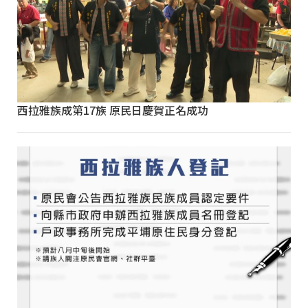
西拉雅族成第17族 原民日慶賀正名成功