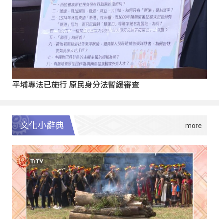
平埔專法已施行 原民身分法暫緩審查
文化小辭典