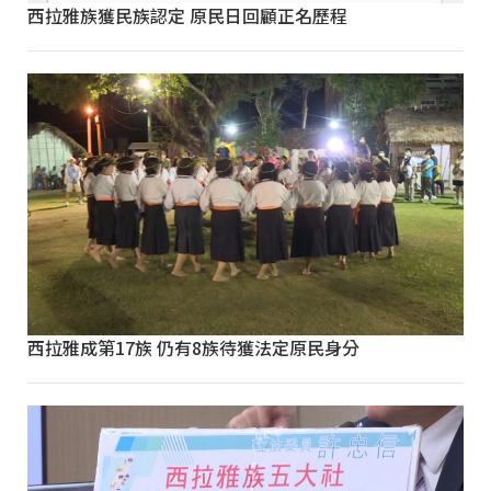
西拉雅族獲民族認定 原民日回顧正名歷程
西拉雅成第17族 仍有8族待獲法定原民身分