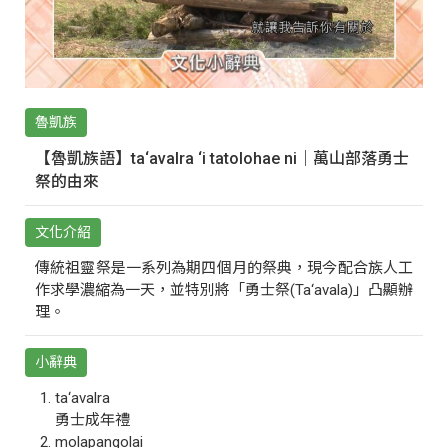
魯凱族
【魯凱族語】ta‘avalra ‘i tatolohae ni｜萬山部落勇士
祭的由來
文化介紹
傳統祖靈祭是一系列為期四個月的祭典，現今配合族人工
作求學濃縮為一天，並特別將「勇士祭(Ta‘avala)」凸顯辦
理。
小辭典
ta‘avalra
勇士成年禮
molapangolai