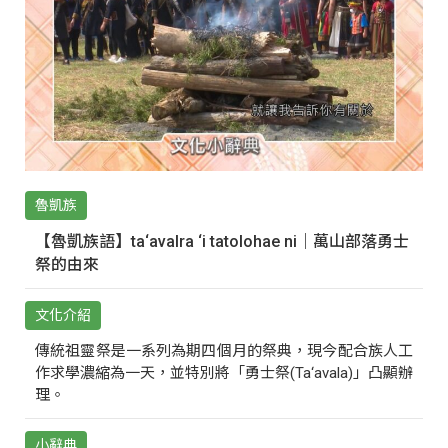
魯凱族
【魯凱族語】ta‘avalra ‘i tatolohae ni｜萬山部落勇士
祭的由來
文化介紹
傳統祖靈祭是一系列為期四個月的祭典，現今配合族人工
作求學濃縮為一天，並特別將「勇士祭(Ta‘avala)」凸顯辦
理。
小辭典