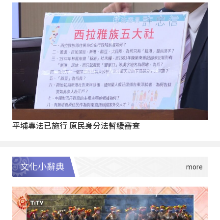
平埔專法已施行 原民身分法暫緩審查
文化小辭典