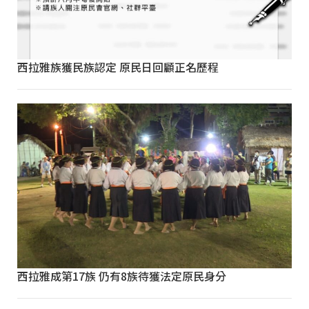
西拉雅族獲民族認定 原民日回顧正名歷程
西拉雅成第17族 仍有8族待獲法定原民身分