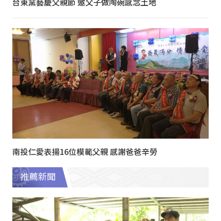
台東窯藝慶父親節 邀父子做陶碗感念土地
南投仁愛表揚16位模範父親 感謝爸爸辛勞
推薦新聞