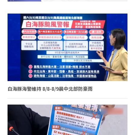
白海豚海警維持 8/8-8/9晨中北部防豪雨