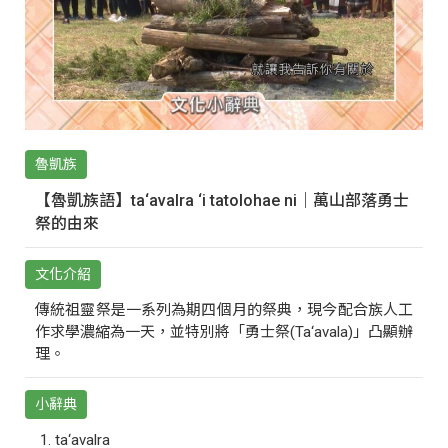
魯凱族
【魯凱族語】ta‘avalra ‘i tatolohae ni｜萬山部落勇士
祭的由來
文化介紹
傳統祖靈祭是一系列為期四個月的祭典，現今配合族人工
作求學濃縮為一天，並特別將「勇士祭(Ta‘avala)」凸顯辦
理。
小辭典
ta‘avalra