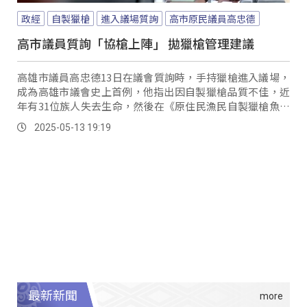
政經
自製獵槍
進入議場質詢
高市原民議員高忠德
高市議員質詢「協槍上陣」 拋獵槍管理建議
高雄市議員高忠德13日在議會質詢時，手持獵槍進入議場，
成為高雄市議會史上首例，他指出因自製獵槍品質不佳，近
年有31位族人失去生命，然後在《原住民漁民自製獵槍魚槍
許可及管理辦法》修訂後，開放原住民購置制式零件組裝自
2025-05-13 19:19
製獵槍，希望高雄市警察局、原民會在桃源區先行辦理說明
會。
最新新聞