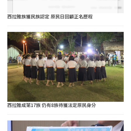
西拉雅族獲民族認定 原民日回顧正名歷程
西拉雅成第17族 仍有8族待獲法定原民身分