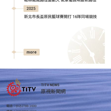
楊柳颱風路徑變數大 氣象署說明最新路徑
2025
新北市長盃原民籃球賽開打 16隊同場競技
more
TITV NEWS
原視新聞網
電話：(02)2788-1600