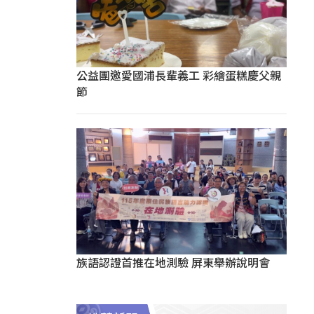
公益團邀愛國浦長輩義工 彩繪蛋糕慶父親
節
族語認證首推在地測驗 屏東舉辦說明會