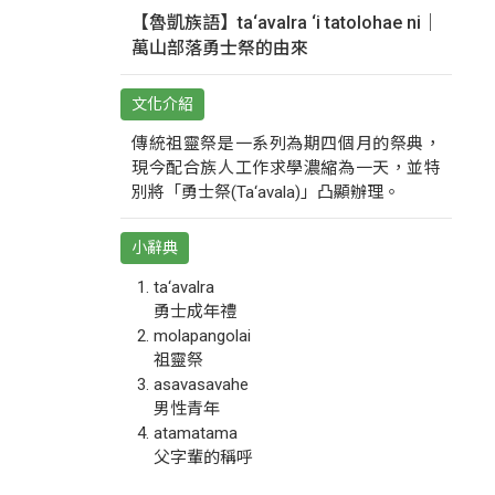
【魯凱族語】ta‘avalra ‘i tatolohae ni｜
萬山部落勇士祭的由來
文化介紹
傳統祖靈祭是一系列為期四個月的祭典，
現今配合族人工作求學濃縮為一天，並特
別將「勇士祭(Ta‘avala)」凸顯辦理。
小辭典
ta‘avalra
勇士成年禮
molapangolai
祖靈祭
asavasavahe
男性青年
atamatama
父字輩的稱呼