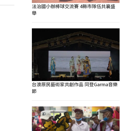
法治國小辦棒球交流賽 4縣市隊伍共襄盛
舉
台澳原民藝術家共創作品 同登Garma音樂
節