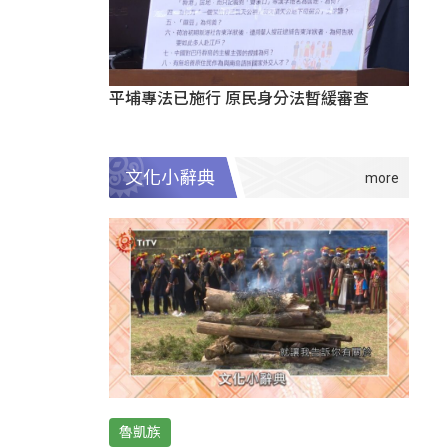
平埔專法已施行 原民身分法暫緩審查
文化小辭典
魯凱族