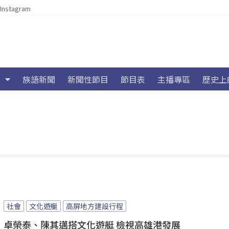
Instagram
族語新聞
新聞性節目
節目表
主播專區
歷史上
社會
文化遊艇
高屏地方建設行程
卓榮泰、陳其邁搭文化遊艇 檢視高雄港發展