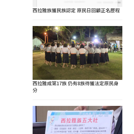
西拉雅族獲民族認定 原民日回顧正名歷程
西拉雅成第17族 仍有8族待獲法定原民身
分