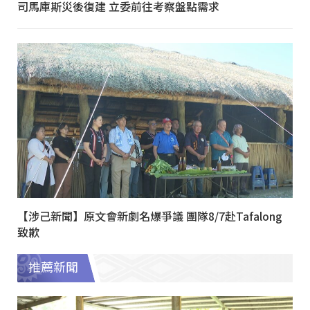
司馬庫斯災後復建 立委前往考察盤點需求
【涉己新聞】原文會新劇名爆爭議 團隊8/7赴Tafalong
致歉
推薦新聞