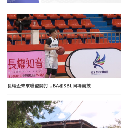
長耀盃未來聯盟開打 UBA和SBL同場競技