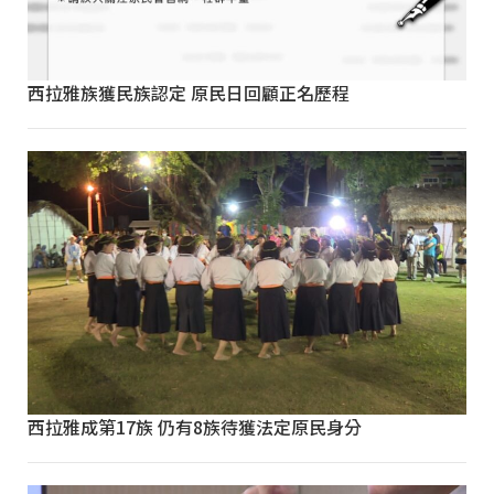
西拉雅族獲民族認定 原民日回顧正名歷程
西拉雅成第17族 仍有8族待獲法定原民身分