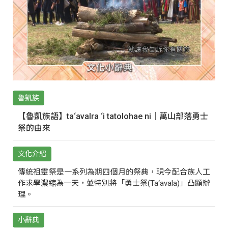
魯凱族
【魯凱族語】ta‘avalra ‘i tatolohae ni｜萬山部落勇士
祭的由來
文化介紹
傳統祖靈祭是一系列為期四個月的祭典，現今配合族人工
作求學濃縮為一天，並特別將「勇士祭(Ta‘avala)」凸顯辦
理。
小辭典