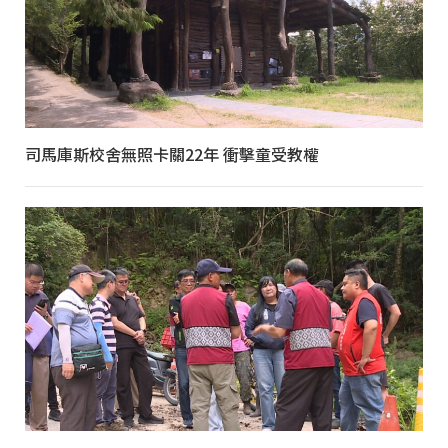
司馬庫斯校舍無照卡關22年 衝擊童受教權