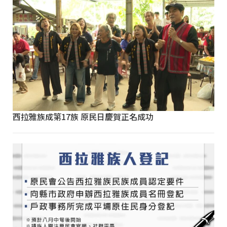
西拉雅族成第17族 原民日慶賀正名成功