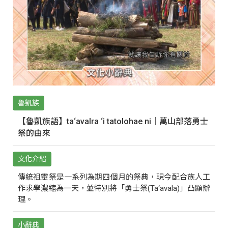
魯凱族
【魯凱族語】ta‘avalra ‘i tatolohae ni｜萬山部落勇士
祭的由來
文化介紹
傳統祖靈祭是一系列為期四個月的祭典，現今配合族人工
作求學濃縮為一天，並特別將「勇士祭(Ta‘avala)」凸顯辦
理。
小辭典