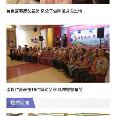
台東窯藝慶父親節 邀父子做陶碗感念土地
南投仁愛表揚16位模範父親 感謝爸爸辛勞
推薦新聞