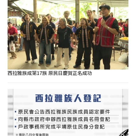
西拉雅族成第17族 原民日慶賀正名成功