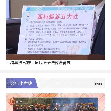
平埔專法已施行 原民身分法暫緩審查
文化小辭典