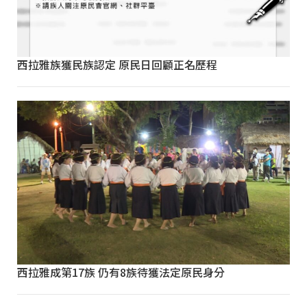
西拉雅族獲民族認定 原民日回顧正名歷程
西拉雅成第17族 仍有8族待獲法定原民身分