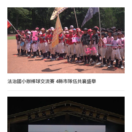
法治國小辦棒球交流賽 4縣市隊伍共襄盛舉