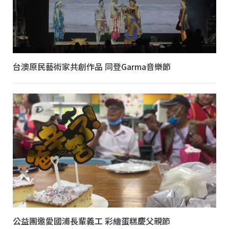
台澳原民藝術家共創作品 同登Garma音樂節
公益團邀愛國浦長輩義工 彩繪蛋糕慶父親節