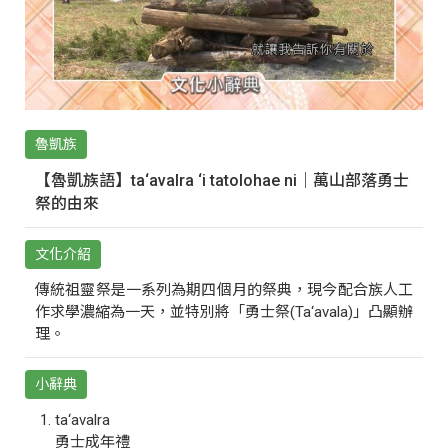
魯凱族
【魯凱族語】ta‘avalra ‘i tatolohae ni｜萬山部落勇士
祭的由來
文化介紹
傳統祖靈祭是一系列為期四個月的祭典，現今配合族人工
作求學濃縮為一天，並特別將「勇士祭(Ta‘avala)」凸顯辦
理。
小辭典
ta‘avalra
勇士成年禮