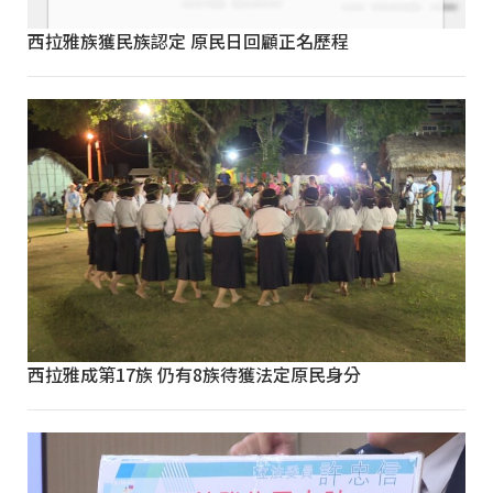
西拉雅族獲民族認定 原民日回顧正名歷程
西拉雅成第17族 仍有8族待獲法定原民身分