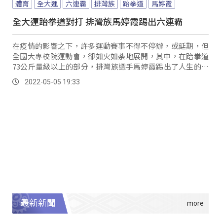
體育
全大運
六連霸
排灣族
跆拳道
馬婷霞
全大運跆拳道對打 排灣族馬婷霞踢出六連霸
在疫情的影響之下，許多運動賽事不得不停辦，或延期，但
全國大專校院運動會，卻如火如荼地展開，其中，在跆拳道
73公斤量級以上的部分，排灣族選手馬婷霞踢出了人生的六
連霸！ 比賽一開始，兩位選手都主動攻擊，而馬婷霞也嘗試
2022-05-05 19:33
攻擊對手的上方，雖然失敗，但之後馬上一個下壓上端，漂
亮地拿下三分，完全不給對手任何機會。
最新新聞