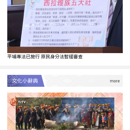
平埔專法已施行 原民身分法暫緩審查
文化小辭典