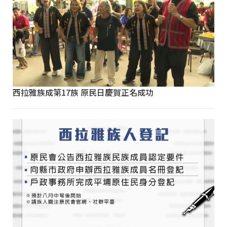
西拉雅族成第17族 原民日慶賀正名成功