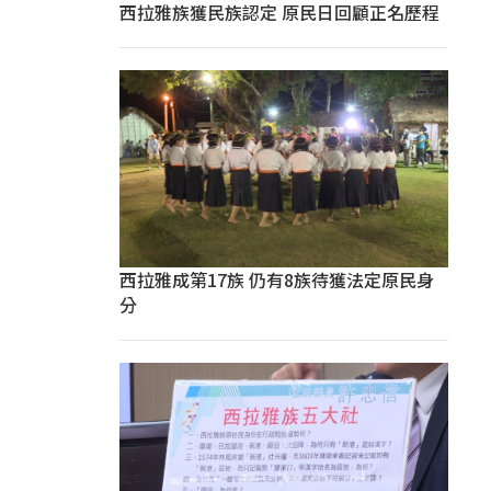
西拉雅族獲民族認定 原民日回顧正名歷程
西拉雅成第17族 仍有8族待獲法定原民身
分