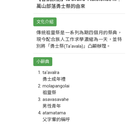
萬山部落勇士祭的由來
文化介紹
傳統祖靈祭是一系列為期四個月的祭典，
現今配合族人工作求學濃縮為一天，並特
別將「勇士祭(Ta‘avala)」凸顯辦理。
小辭典
ta‘avalra
勇士成年禮
molapangolai
祖靈祭
asavasavahe
男性青年
atamatama
父字輩的稱呼