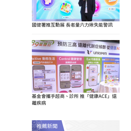
國健署推互動展 長者量六力揪失能警訊
基金會攜手超商、診所 推「健康ACE」遠
離疾病
推薦新聞