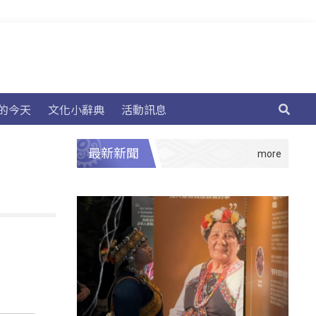
的今天
文化小辭典
活動訊息
最新新聞