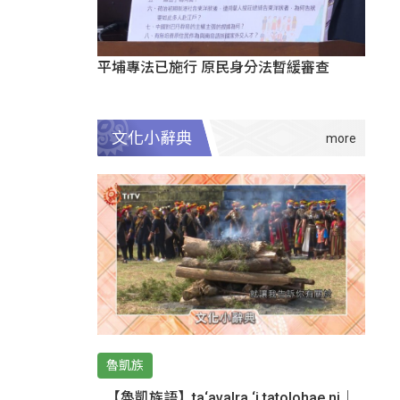
平埔專法已施行 原民身分法暫緩審查
文化小辭典
魯凱族
【魯凱族語】ta‘avalra ‘i tatolohae ni｜