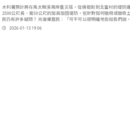
水利署預計將在馬太鞍溪南岸重災區，從佛祖街到北富村的堤防
2500公尺長、寬50公尺的加高加固堤防，但針對如何徵用或徵收
民仍有許多疑問？ 光復鄉居民：「可不可以很明確地告知我們說，租用跟
徵收的範圍是哪些地方？」 光復鄉居民...。
2026-01-13 19:06