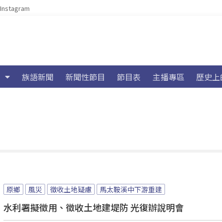
Instagram
族語新聞
新聞性節目
節目表
主播專區
歷史上
原鄉
風災
徵收土地疑慮
馬太鞍溪中下游重建
水利署擬徵用、徵收土地建堤防 光復辦說明會