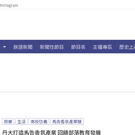
Instagram
族語新聞
新聞性節目
節目表
主播專區
歷史上
原鄉
生活
南投信義
馬告香氛產業鏈
丹大打造馬告香氛產業 回饋部落教育發展