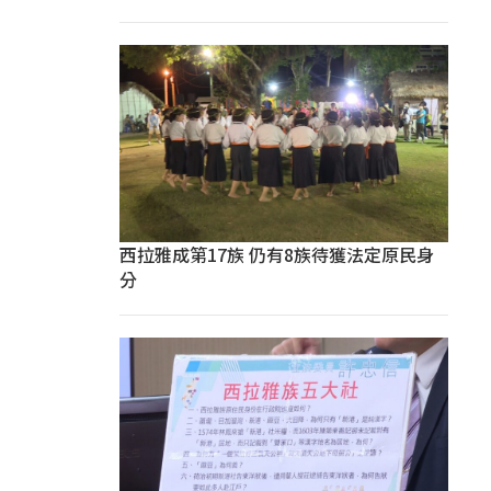
西拉雅成第17族 仍有8族待獲法定原民身
分