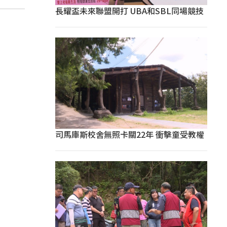
長耀盃未來聯盟開打 UBA和SBL同場競技
司馬庫斯校舍無照卡關22年 衝擊童受教權