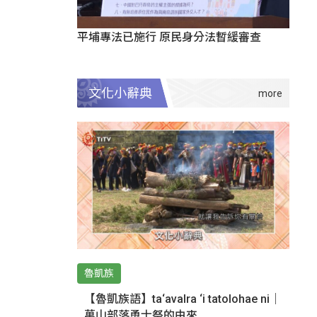
平埔專法已施行 原民身分法暫緩審查
文化小辭典
魯凱族
【魯凱族語】ta‘avalra ‘i tatolohae ni｜
萬山部落勇士祭的由來