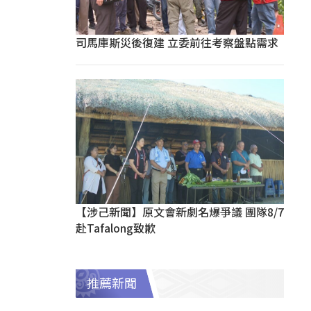
司馬庫斯災後復建 立委前往考察盤點需求
【涉己新聞】原文會新劇名爆爭議 團隊8/7
赴Tafalong致歉
推薦新聞