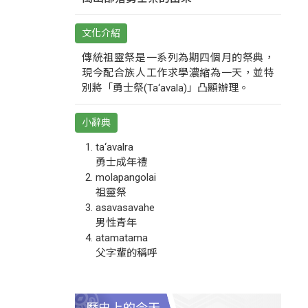
文化介紹
傳統祖靈祭是一系列為期四個月的祭典，
現今配合族人工作求學濃縮為一天，並特
別將「勇士祭(Ta‘avala)」凸顯辦理。
小辭典
ta‘avalra
勇士成年禮
molapangolai
祖靈祭
asavasavahe
男性青年
atamatama
父字輩的稱呼
歷史上的今天