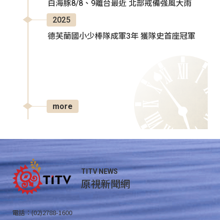
白海豚8/8、9離台最近 北部戒備強風大雨
2025
德芙蘭國小少棒隊成軍3年 獲隊史首座冠軍
more
TITV NEWS
原視新聞網
電話：(02)2788-1600