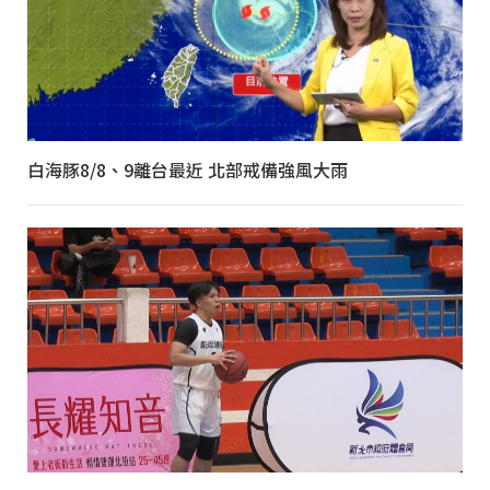
白海豚8/8、9離台最近 北部戒備強風大雨