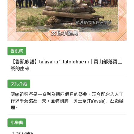
魯凱族
【魯凱族語】ta‘avalra ‘i tatolohae ni｜萬山部落勇士
祭的由來
文化介紹
傳統祖靈祭是一系列為期四個月的祭典，現今配合族人工
作求學濃縮為一天，並特別將「勇士祭(Ta‘avala)」凸顯辦
理。
小辭典
ta‘avalra