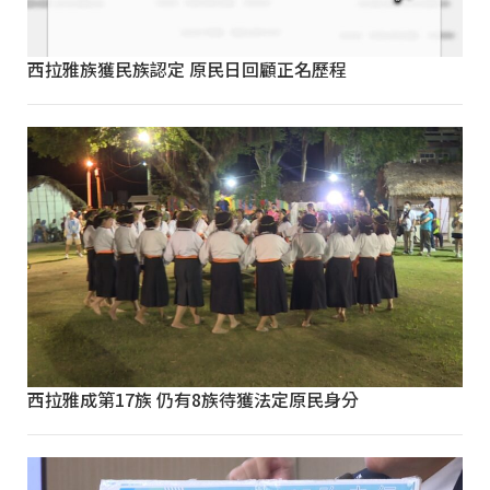
西拉雅族獲民族認定 原民日回顧正名歷程
西拉雅成第17族 仍有8族待獲法定原民身分