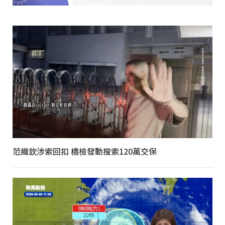
范織欽涉索回扣 橋檢發動搜索120萬交保