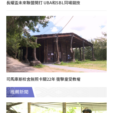
長耀盃未來聯盟開打 UBA和SBL同場競技
司馬庫斯校舍無照卡關22年 衝擊童受教權
推薦新聞