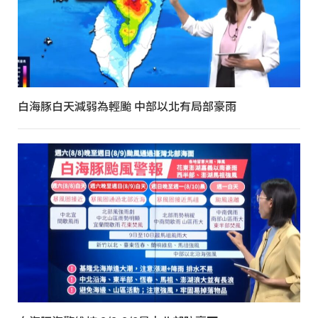
白海豚白天減弱為輕颱 中部以北有局部豪雨