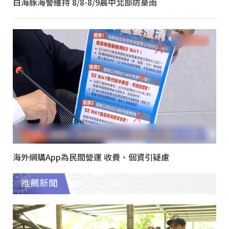
白海豚海警維持 8/8-8/9晨中北部防豪雨
海外網購App為民間營運 收費、個資引疑慮
推薦新聞