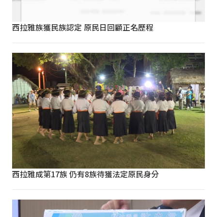
西拉雅族獲民族認定 原民日回顧正名歷程
西拉雅成第17族 仍有8族待獲法定原民身分