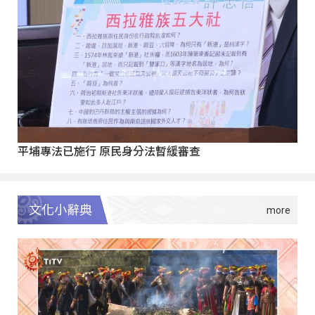
平埔專法已施行 原民身分法暫緩審查
文化小辭典