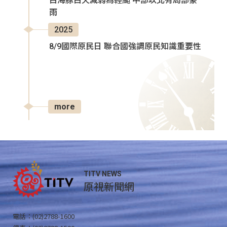
白海豚白天減弱為輕颱 中部以北有局部豪
雨
2025
8/9國際原民日 聯合國強調原民知識重要性
more
TITV NEWS
原視新聞網
電話：(02)2788-1600