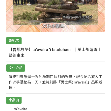
魯凱族
【魯凱族語】ta‘avalra ‘i tatolohae ni｜萬山部落勇士
祭的由來
文化介紹
傳統祖靈祭是一系列為期四個月的祭典，現今配合族人工
作求學濃縮為一天，並特別將「勇士祭(Ta‘avala)」凸顯辦
理。
小辭典
ta‘avalra