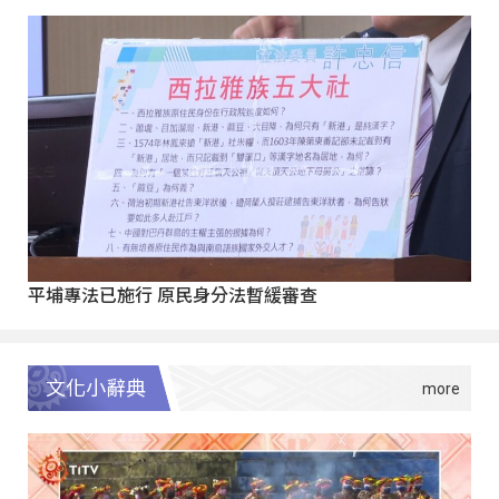
平埔專法已施行 原民身分法暫緩審查
文化小辭典