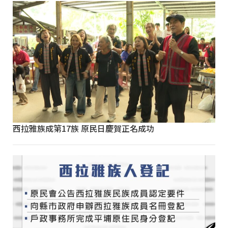
西拉雅族成第17族 原民日慶賀正名成功