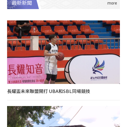
最新新聞
長耀盃未來聯盟開打 UBA和SBL同場競技