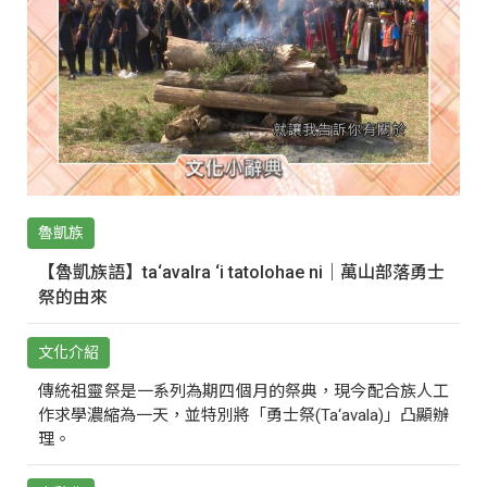
魯凱族
【魯凱族語】ta‘avalra ‘i tatolohae ni｜萬山部落勇士
祭的由來
文化介紹
傳統祖靈祭是一系列為期四個月的祭典，現今配合族人工
作求學濃縮為一天，並特別將「勇士祭(Ta‘avala)」凸顯辦
理。