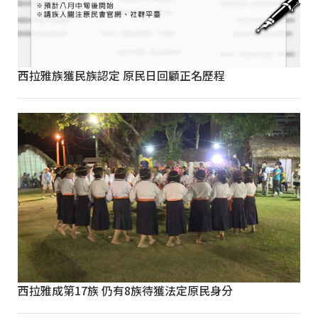
西拉雅族獲民族認定 原民日回顧正名歷程
西拉雅成第17族 仍有8族待獲法定原民身分