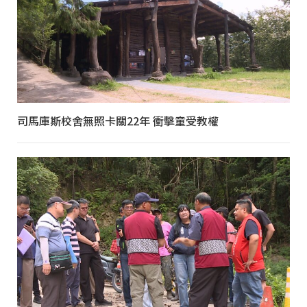
司馬庫斯校舍無照卡關22年 衝擊童受教權