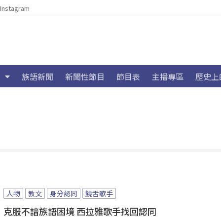
Instagram
族語新聞
新聞性節目
節目表
主播專區
歷史上
人物
教文
身分認同
饒舌歌手
克服不諳族語困境 西拉雅歌手找回認同