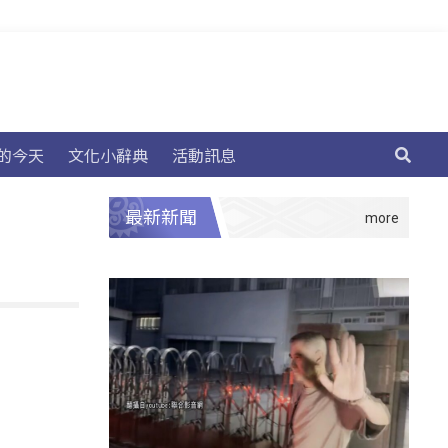
的今天
文化小辭典
活動訊息
最新新聞