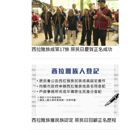
西拉雅族成第17族 原民日慶賀正名成功
西拉雅族獲民族認定 原民日回顧正名歷程