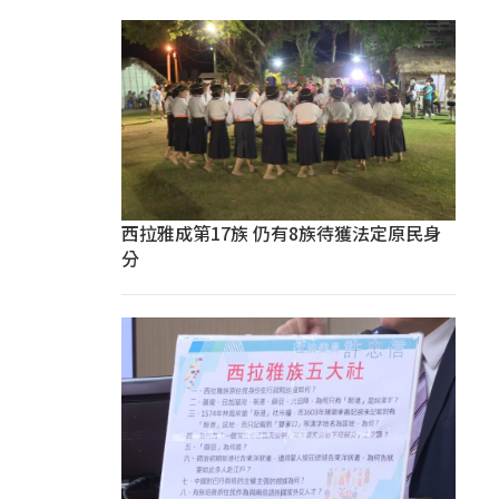
西拉雅成第17族 仍有8族待獲法定原民身
分