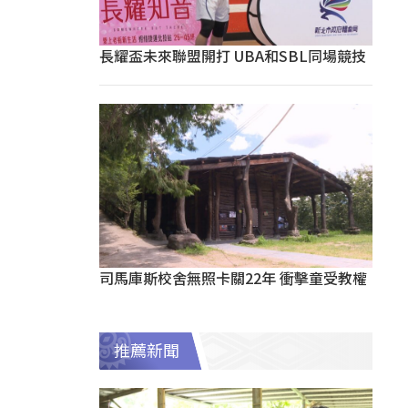
長耀盃未來聯盟開打 UBA和SBL同場競技
司馬庫斯校舍無照卡關22年 衝擊童受教權
推薦新聞