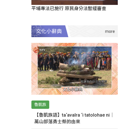
平埔專法已施行 原民身分法暫緩審查
文化小辭典
魯凱族
【魯凱族語】ta‘avalra ‘i tatolohae ni｜
萬山部落勇士祭的由來