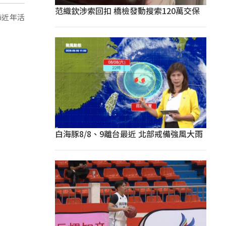
范織欽涉索回扣 橋檢發動搜索120萬交保
i近年活
白海豚8/8、9離台最近 北部戒備強風大雨