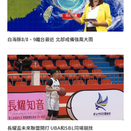
白海豚8/8、9離台最近 北部戒備強風大雨
長耀盃未來聯盟開打 UBA和SBL同場競技