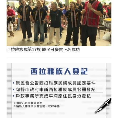
西拉雅族成第17族 原民日慶賀正名成功