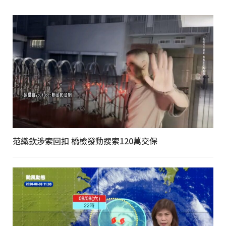
范織欽涉索回扣 橋檢發動搜索120萬交保