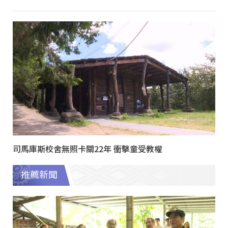
司馬庫斯校舍無照卡關22年 衝擊童受教權
推薦新聞