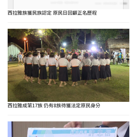
西拉雅族獲民族認定 原民日回顧正名歷程
西拉雅成第17族 仍有8族待獲法定原民身分