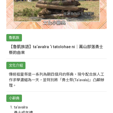
魯凱族
【魯凱族語】ta‘avalra ‘i tatolohae ni｜萬山部落勇士
祭的由來
文化介紹
傳統祖靈祭是一系列為期四個月的祭典，現今配合族人工
作求學濃縮為一天，並特別將「勇士祭(Ta‘avala)」凸顯辦
理。
小辭典
ta‘avalra
勇士成年禮