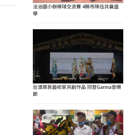
法治國小辦棒球交流賽 4縣市隊伍共襄盛
舉
台澳原民藝術家共創作品 同登Garma音樂
節