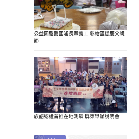
公益團邀愛國浦長輩義工 彩繪蛋糕慶父親
節
族語認證首推在地測驗 屏東舉辦說明會