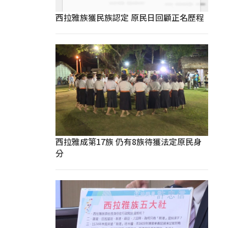
西拉雅族獲民族認定 原民日回顧正名歷程
西拉雅成第17族 仍有8族待獲法定原民身
分