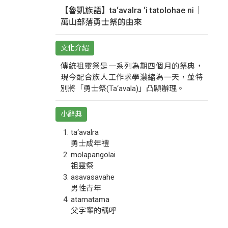
【魯凱族語】ta‘avalra ‘i tatolohae ni｜
萬山部落勇士祭的由來
文化介紹
傳統祖靈祭是一系列為期四個月的祭典，
現今配合族人工作求學濃縮為一天，並特
別將「勇士祭(Ta‘avala)」凸顯辦理。
小辭典
ta‘avalra
勇士成年禮
molapangolai
祖靈祭
asavasavahe
男性青年
atamatama
父字輩的稱呼