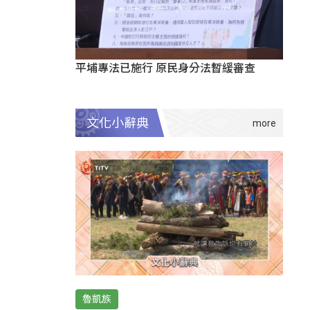
平埔專法已施行 原民身分法暫緩審查
文化小辭典
魯凱族