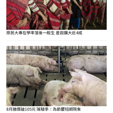
原民大專在學率落後一般生 差距擴大近4成
8月豬價破105元 陳駿季：為節慶短期現象