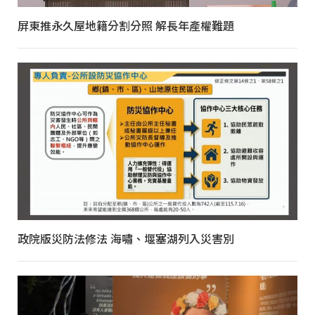
屏東推永久屋地籍分割分照 解長年產權難題
政院版災防法修法 海嘯、堰塞湖列入災害別