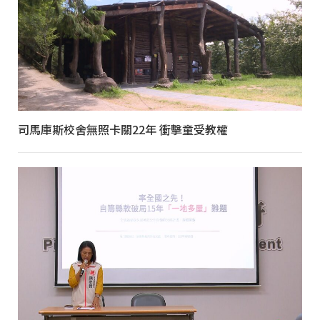
司馬庫斯校舍無照卡關22年 衝擊童受教權