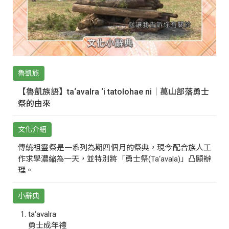
魯凱族
【魯凱族語】ta‘avalra ‘i tatolohae ni｜萬山部落勇士
祭的由來
文化介紹
傳統祖靈祭是一系列為期四個月的祭典，現今配合族人工
作求學濃縮為一天，並特別將「勇士祭(Ta‘avala)」凸顯辦
理。
小辭典
ta‘avalra
勇士成年禮