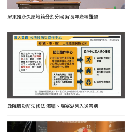
屏東推永久屋地籍分割分照 解長年產權難題
政院版災防法修法 海嘯、堰塞湖列入災害別