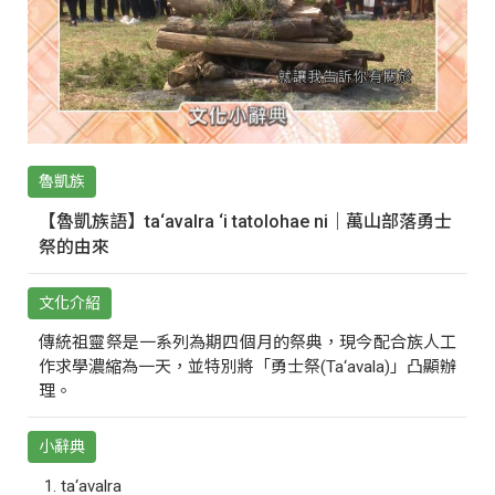
魯凱族
【魯凱族語】ta‘avalra ‘i tatolohae ni｜萬山部落勇士
祭的由來
文化介紹
傳統祖靈祭是一系列為期四個月的祭典，現今配合族人工
作求學濃縮為一天，並特別將「勇士祭(Ta‘avala)」凸顯辦
理。
小辭典
ta‘avalra