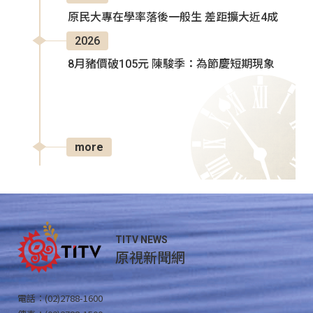
原民大專在學率落後一般生 差距擴大近4成
2026
8月豬價破105元 陳駿季：為節慶短期現象
more
TITV NEWS
原視新聞網
電話：(02)2788-1600