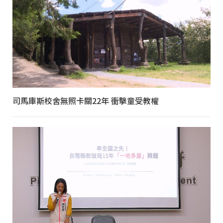
司馬庫斯校舍無照卡關22年 衝擊童受教權