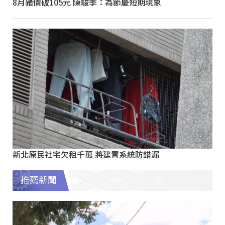
8月豬價破105元 陳駿季：為節慶短期現象
新北原民社宅欠租千萬 將建置系統防錯漏
推薦新聞