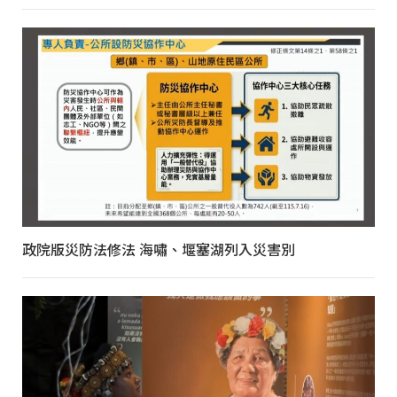
政院版災防法修法 海嘯、堰塞湖列入災害別