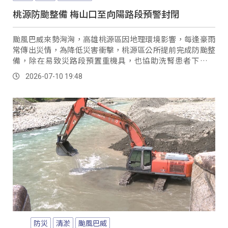
桃源防颱整備 梅山口至向陽路段預警封閉
颱風巴威來勢洶洶，高雄桃源區因地理環境影響，每逢豪雨
常傳出災情，為降低災害衝擊，桃源區公所提前完成防颱整
備，除在易致災路段預置重機具，也協助洗腎患者下山安
置，7/10更有8名國軍官兵及2輛輕型戰術車進駐，配合防災
2026-07-10 19:48
與救援任務。
防災
清淤
颱風巴威