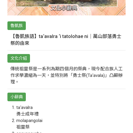
魯凱族
【魯凱族語】ta‘avalra ‘i tatolohae ni｜萬山部落勇士
祭的由來
文化介紹
傳統祖靈祭是一系列為期四個月的祭典，現今配合族人工
作求學濃縮為一天，並特別將「勇士祭(Ta‘avala)」凸顯辦
理。
小辭典
ta‘avalra
勇士成年禮
molapangolai
祖靈祭