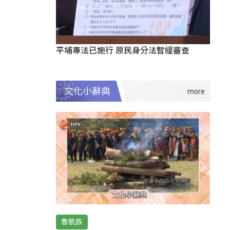
平埔專法已施行 原民身分法暫緩審查
文化小辭典
魯凱族