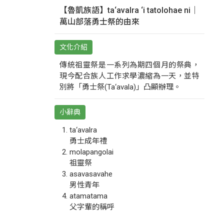
【魯凱族語】ta‘avalra ‘i tatolohae ni｜
萬山部落勇士祭的由來
文化介紹
傳統祖靈祭是一系列為期四個月的祭典，
現今配合族人工作求學濃縮為一天，並特
別將「勇士祭(Ta‘avala)」凸顯辦理。
小辭典
ta‘avalra
勇士成年禮
molapangolai
祖靈祭
asavasavahe
男性青年
atamatama
父字輩的稱呼