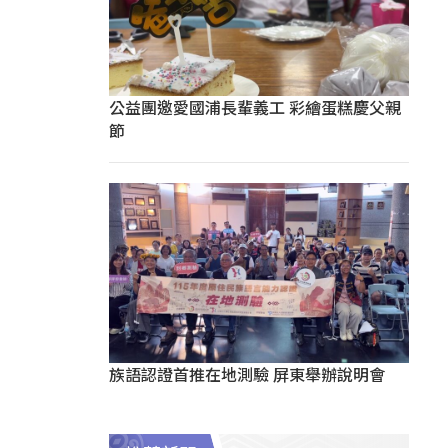
公益團邀愛國浦長輩義工 彩繪蛋糕慶父親
節
族語認證首推在地測驗 屏東舉辦說明會