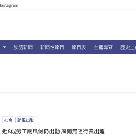
Instagram
族語新聞
新聞性節目
節目表
主播專區
歷史上
社會
颱風出勤
近8成勞工颱風假仍出勤 風雨無阻行業出爐