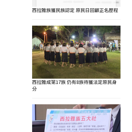
西拉雅族獲民族認定 原民日回顧正名歷程
西拉雅成第17族 仍有8族待獲法定原民身
分