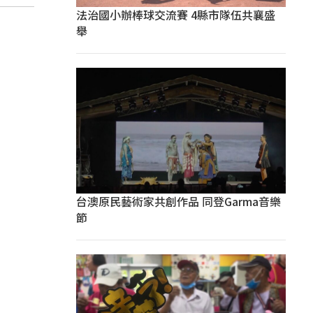
法治國小辦棒球交流賽 4縣市隊伍共襄盛
舉
台澳原民藝術家共創作品 同登Garma音樂
節