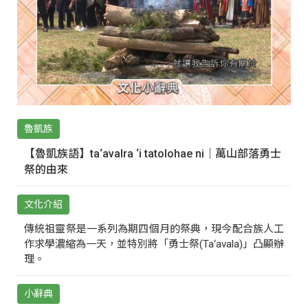
魯凱族
【魯凱族語】ta‘avalra ‘i tatolohae ni｜萬山部落勇士
祭的由來
文化介紹
傳統祖靈祭是一系列為期四個月的祭典，現今配合族人工
作求學濃縮為一天，並特別將「勇士祭(Ta‘avala)」凸顯辦
理。
小辭典