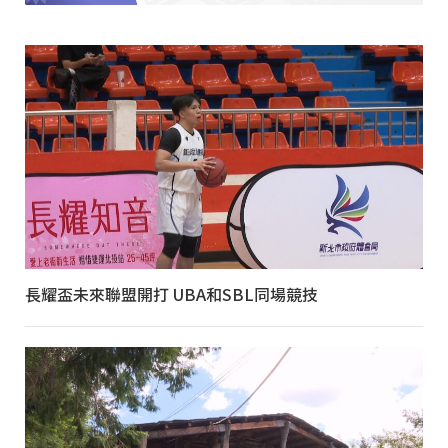
長耀盃未來聯盟開打 UBA和SBL同場競技