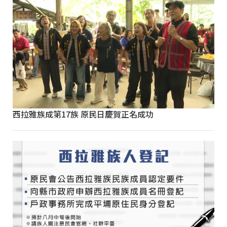
西拉雅族成第17族 原民日慶賀正名成功