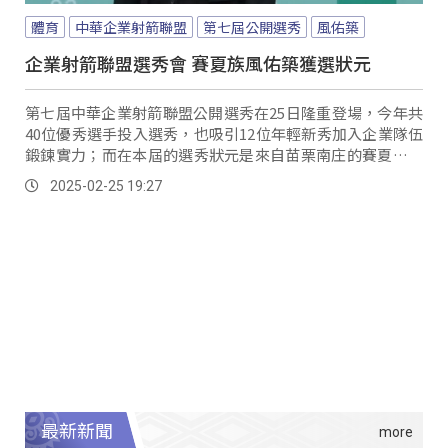
體育
中華企業射箭聯盟
第七屆公開選秀
風佑築
企業射箭聯盟選秀會 賽夏族風佑築獲選狀元
第七屆中華企業射箭聯盟公開選秀在25日隆重登場，今年共
40位優秀選手投入選秀，也吸引12位年輕新秀加入企業隊伍
鍛鍊實力；而在本屆的選秀狀元是來自苗栗南庄的賽夏族人
風佑築拿下，不僅在2024亞洲青年錦標賽U21女子團體金
2025-02-25 19:27
牌，更是在上周2025亞洲盃射箭賽曼谷站奪下銀牌的年輕小
將。
最新新聞