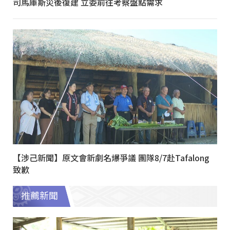
司馬庫斯災後復建 立委前往考察盤點需求
【涉己新聞】原文會新劇名爆爭議 團隊8/7赴Tafalong
致歉
推薦新聞