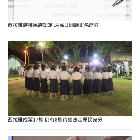
西拉雅族獲民族認定 原民日回顧正名歷程
西拉雅成第17族 仍有8族待獲法定原民身分