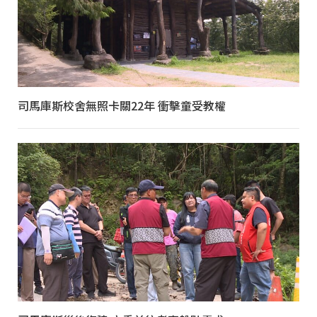
司馬庫斯校舍無照卡關22年 衝擊童受教權