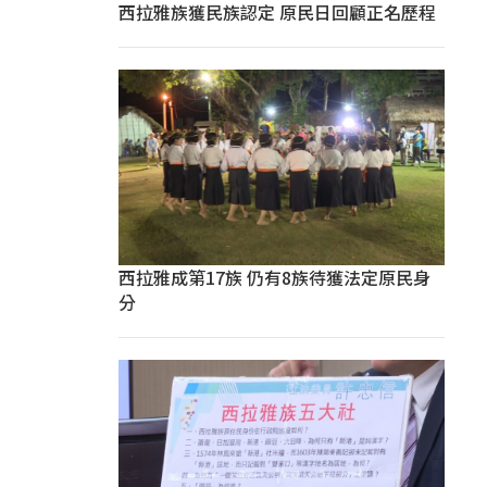
西拉雅族獲民族認定 原民日回顧正名歷程
西拉雅成第17族 仍有8族待獲法定原民身
分