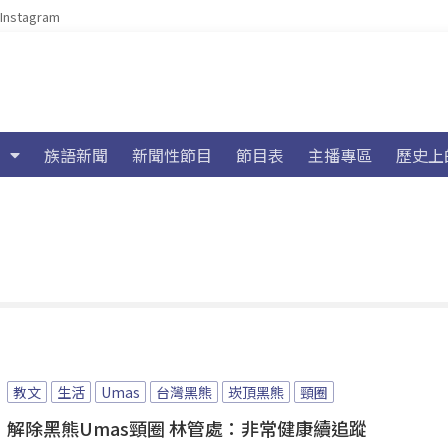
Instagram
族語新聞
新聞性節目
節目表
主播專區
歷史上
教文
生活
Umas
台灣黑熊
崁頂黑熊
頸圈
解除黑熊Umas頸圈 林管處：非常健康續追蹤