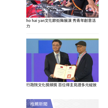
ho hai yan文化節街舞展演 秀青年創意活
力
行政院文化獎頒獎 百位得主見證多元綻放
推薦新聞