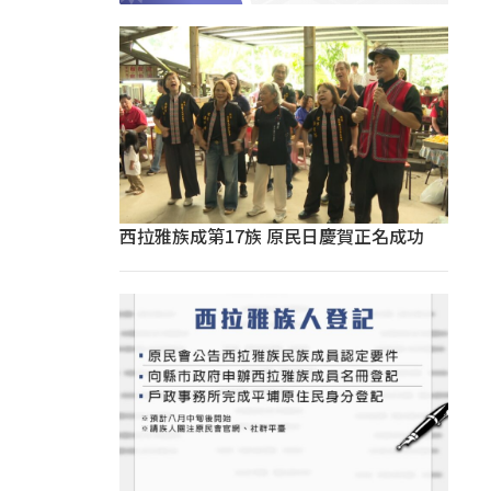
西拉雅族成第17族 原民日慶賀正名成功