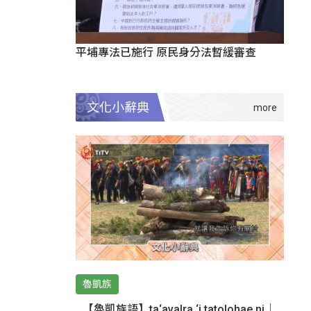
平埔專法已施行 原民身分法暫緩審查
文化小辭典
魯凱族
【魯凱族語】ta‘avalra ‘i tatolohae ni｜