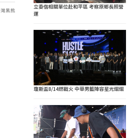
立委偕相關單位赴和平區 考察原鄉長照營
台灣黑熊
運
瓊斯盃8/14燃戰火 中華男籃陣容星光熠熠