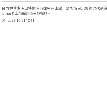
台東林管處深山特遣隊前往中央山脈，跟著衛星訊號終於找到
Umas身上解除的衛星發報器。
2022-10-21 12:11