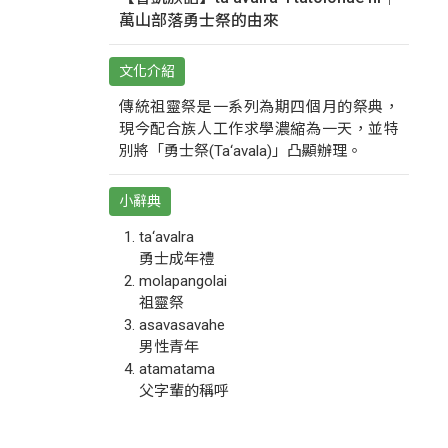
萬山部落勇士祭的由來
文化介紹
傳統祖靈祭是一系列為期四個月的祭典，
現今配合族人工作求學濃縮為一天，並特
別將「勇士祭(Ta‘avala)」凸顯辦理。
小辭典
ta‘avalra
勇士成年禮
molapangolai
祖靈祭
asavasavahe
男性青年
atamatama
父字輩的稱呼