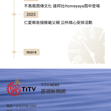
不畏風雨傳文化 達邦社Homeyaya雨中登場
2025
仁愛鄉表揚模範父親 公所精心安排活動
more
TITV NEWS
原視新聞網
電話：(02)2788-1600