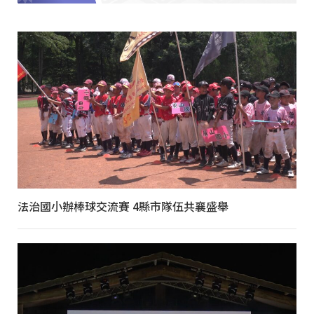
法治國小辦棒球交流賽 4縣市隊伍共襄盛舉