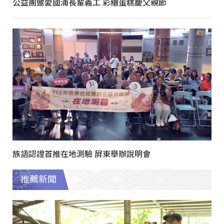
公益團邀愛國浦長輩義工 彩繪蛋糕慶父親節
族語認證首推在地測驗 屏東舉辦說明會
推薦新聞