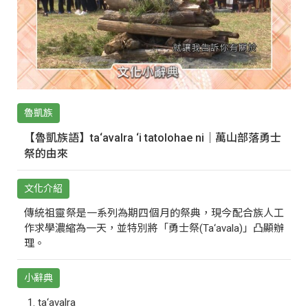
魯凱族
【魯凱族語】ta‘avalra ‘i tatolohae ni｜萬山部落勇士
祭的由來
文化介紹
傳統祖靈祭是一系列為期四個月的祭典，現今配合族人工
作求學濃縮為一天，並特別將「勇士祭(Ta‘avala)」凸顯辦
理。
小辭典
ta‘avalra