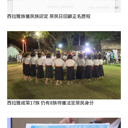
西拉雅族獲民族認定 原民日回顧正名歷程
西拉雅成第17族 仍有8族待獲法定原民身分