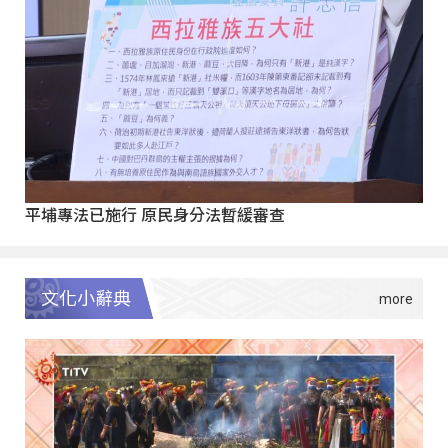
平埔專法已施行 原民身分法暫緩審查
文化小辭典