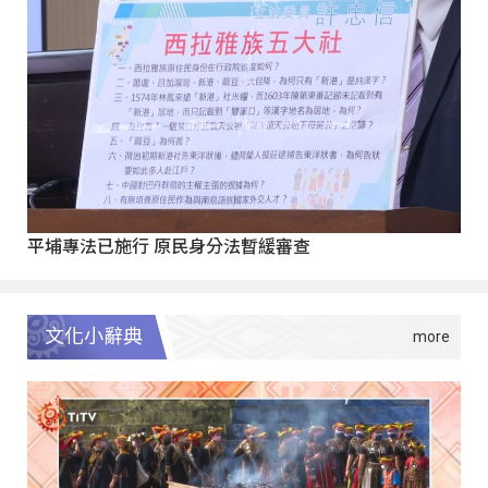
平埔專法已施行 原民身分法暫緩審查
文化小辭典