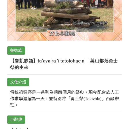
魯凱族
【魯凱族語】ta‘avalra ‘i tatolohae ni｜萬山部落勇士
祭的由來
文化介紹
傳統祖靈祭是一系列為期四個月的祭典，現今配合族人工
作求學濃縮為一天，並特別將「勇士祭(Ta‘avala)」凸顯辦
理。
小辭典