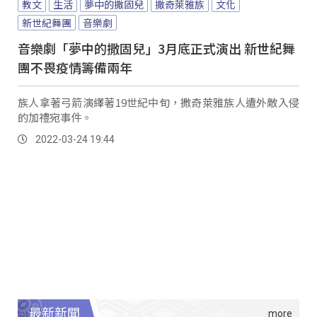
教文
生活
夢中的撒固兒
撒奇萊雅族
文化
新世紀舞團
音樂劇
音樂劇「夢中的撒固兒」3月底正式演出 新世紀舞
團不畏疫情籌備兩年
族人拿著弓箭演繹著19世紀中旬，撒奇萊雅族人遭外敵入侵
的加禮宛事件。
2022-03-24 19:44
最新新聞