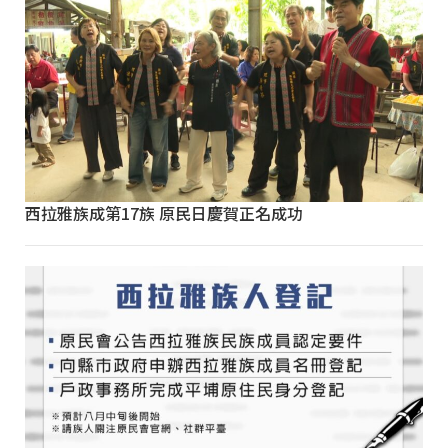
西拉雅族成第17族 原民日慶賀正名成功