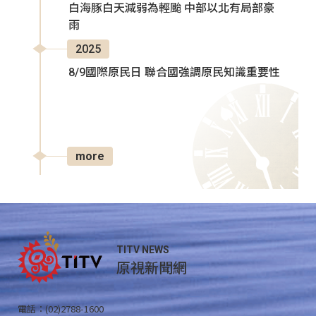
白海豚白天減弱為輕颱 中部以北有局部豪
雨
2025
8/9國際原民日 聯合國強調原民知識重要性
more
TITV NEWS
原視新聞網
電話：(02)2788-1600