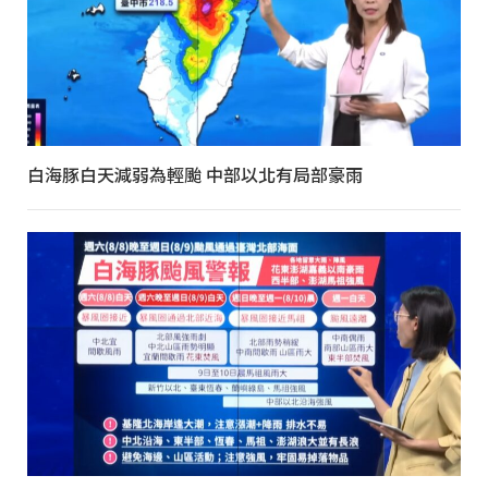
白海豚白天減弱為輕颱 中部以北有局部豪雨