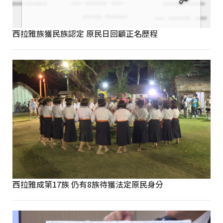
西拉雅族獲民族認定 原民日回顧正名歷程
西拉雅成第17族 仍有8族待獲法定原民身分