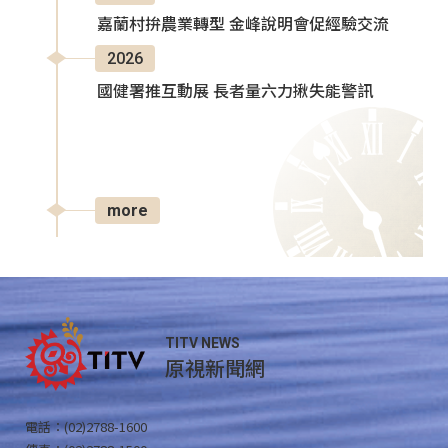
嘉蘭村拚農業轉型 金峰說明會促經驗交流
2026
國健署推互動展 長者量六力揪失能警訊
more
TITV NEWS
原視新聞網
電話：(02)2788-1600