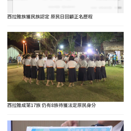
西拉雅族獲民族認定 原民日回顧正名歷程
西拉雅成第17族 仍有8族待獲法定原民身分