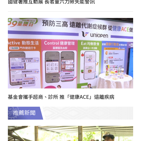
國健署推互動展 長者量六力揪失能警訊
基金會攜手超商、診所 推「健康ACE」遠離疾病
推薦新聞