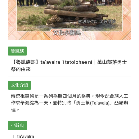
魯凱族
【魯凱族語】ta‘avalra ‘i tatolohae ni｜萬山部落勇士
祭的由來
文化介紹
傳統祖靈祭是一系列為期四個月的祭典，現今配合族人工
作求學濃縮為一天，並特別將「勇士祭(Ta‘avala)」凸顯辦
理。
小辭典
ta‘avalra