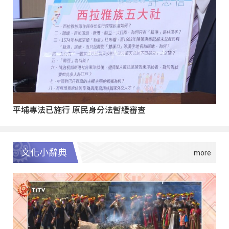
平埔專法已施行 原民身分法暫緩審查
文化小辭典