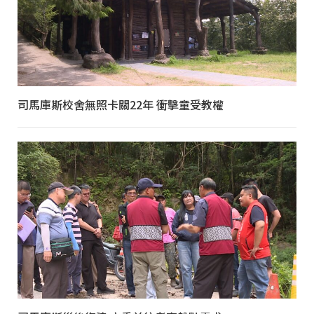
司馬庫斯校舍無照卡關22年 衝擊童受教權