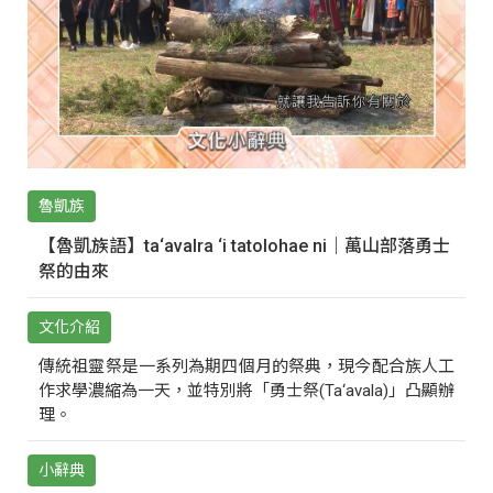
魯凱族
【魯凱族語】ta‘avalra ‘i tatolohae ni｜萬山部落勇士
祭的由來
文化介紹
傳統祖靈祭是一系列為期四個月的祭典，現今配合族人工
作求學濃縮為一天，並特別將「勇士祭(Ta‘avala)」凸顯辦
理。
小辭典