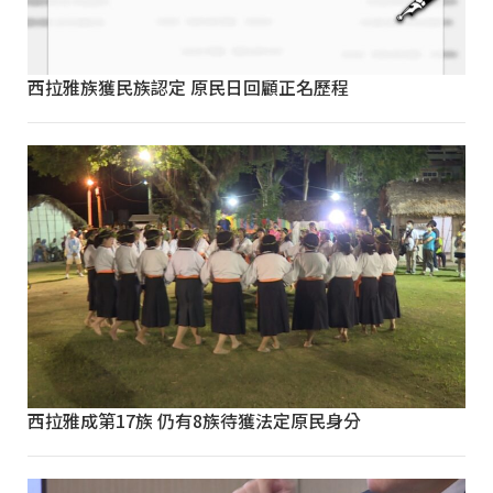
西拉雅族獲民族認定 原民日回顧正名歷程
西拉雅成第17族 仍有8族待獲法定原民身分