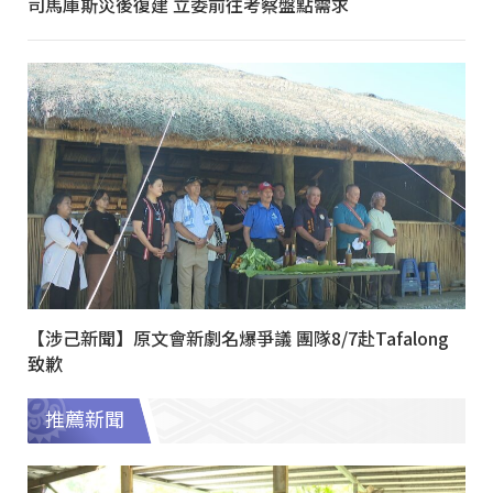
司馬庫斯災後復建 立委前往考察盤點需求
【涉己新聞】原文會新劇名爆爭議 團隊8/7赴Tafalong
致歉
推薦新聞