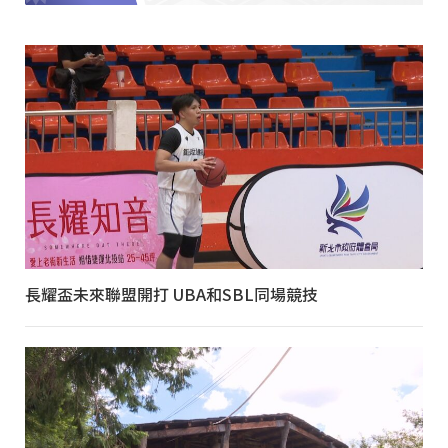
長耀盃未來聯盟開打 UBA和SBL同場競技