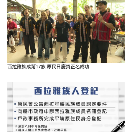
西拉雅族成第17族 原民日慶賀正名成功