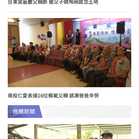
台東窯藝慶父親節 邀父子做陶碗感念土地
南投仁愛表揚16位模範父親 感謝爸爸辛勞
推薦新聞