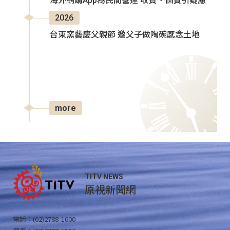
海外網購App為民間營運 收費、個資引疑慮
2026
台東窯藝慶父親節 邀父子做陶碗感念土地
more
TITV NEWS
原視新聞網
電話：(02)2788-1600