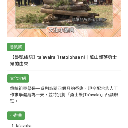
魯凱族
【魯凱族語】ta‘avalra ‘i tatolohae ni｜萬山部落勇士
祭的由來
文化介紹
傳統祖靈祭是一系列為期四個月的祭典，現今配合族人工
作求學濃縮為一天，並特別將「勇士祭(Ta‘avala)」凸顯辦
理。
小辭典
ta‘avalra