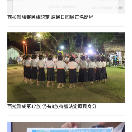
西拉雅族獲民族認定 原民日回顧正名歷程
西拉雅成第17族 仍有8族待獲法定原民身分