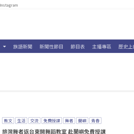
Instagram
族語新聞
新聞性節目
節目表
主播專區
歷史上
教文
生活
交流
免費授課
舞者
蘭嶼
青春
排灣舞者返台東開舞蹈教室 赴蘭嶼免費授課