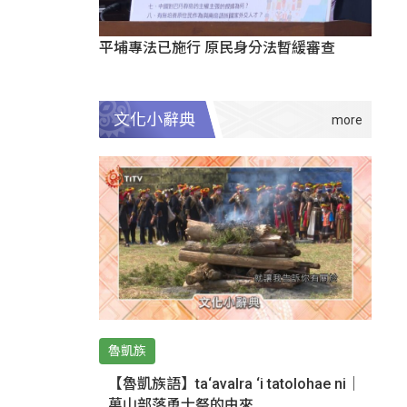
平埔專法已施行 原民身分法暫緩審查
文化小辭典
魯凱族
【魯凱族語】ta‘avalra ‘i tatolohae ni｜
萬山部落勇士祭的由來