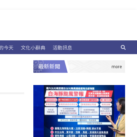
的今天
文化小辭典
活動訊息
最新新聞