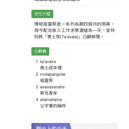
文化介紹
傳統祖靈祭是一系列為期四個月的祭典，
現今配合族人工作求學濃縮為一天，並特
別將「勇士祭(Ta‘avala)」凸顯辦理。
小辭典
ta‘avalra
勇士成年禮
molapangolai
祖靈祭
asavasavahe
男性青年
atamatama
父字輩的稱呼
歷史上的今天