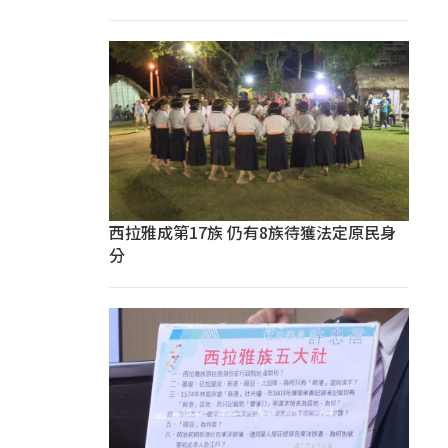
西拉雅成第17族 仍有8族待獲法定原民身
分