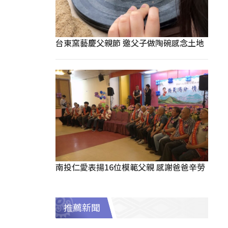
台東窯藝慶父親節 邀父子做陶碗感念土地
南投仁愛表揚16位模範父親 感謝爸爸辛勞
推薦新聞