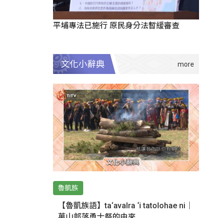
平埔專法已施行 原民身分法暫緩審查
文化小辭典
魯凱族
【魯凱族語】ta‘avalra ‘i tatolohae ni｜
萬山部落勇士祭的由來