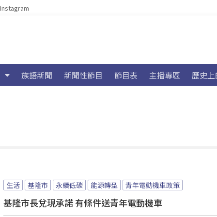
Instagram
族語新聞
新聞性節目
節目表
主播專區
歷史上
生活
基隆市
永續低碳
能源轉型
青年電動機車政策
基隆市長兌現承諾 有條件送青年電動機車