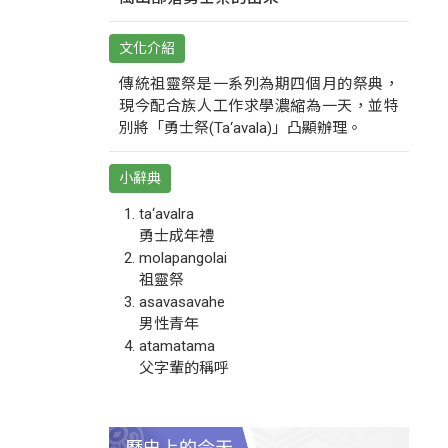
文化介紹
傳統祖靈祭是一系列為期四個月的祭典，
現今配合族人工作求學濃縮為一天，並特
別將「勇士祭(Ta‘avala)」凸顯辦理。
小辭典
ta‘avalra
勇士成年禮
molapangolai
祖靈祭
asavasavahe
男性青年
atamatama
父字輩的稱呼
歷史上的今天