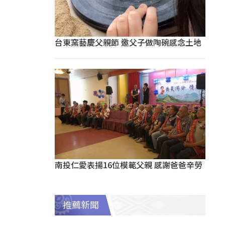
台東窯藝慶父親節 邀父子做陶碗感念土地
南投仁愛表揚16位模範父親 感謝爸爸辛勞
推薦新聞