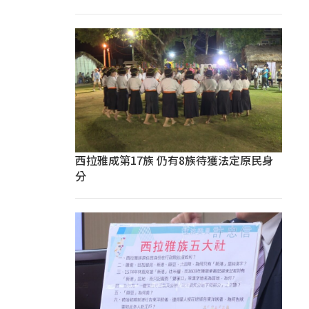
西拉雅成第17族 仍有8族待獲法定原民身
分