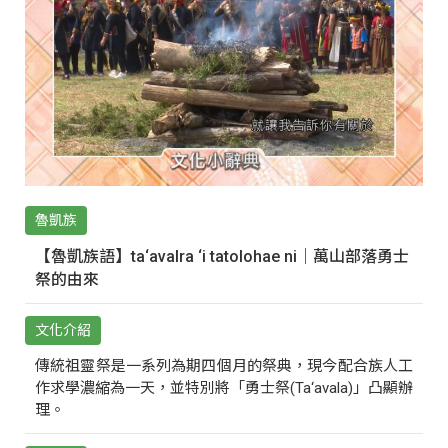
魯凱族
【魯凱族語】ta‘avalra ‘i tatolohae ni｜萬山部落勇士
祭的由來
文化介紹
傳統祖靈祭是一系列為期四個月的祭典，現今配合族人工
作求學濃縮為一天，並特別將「勇士祭(Ta‘avala)」凸顯辦
理。