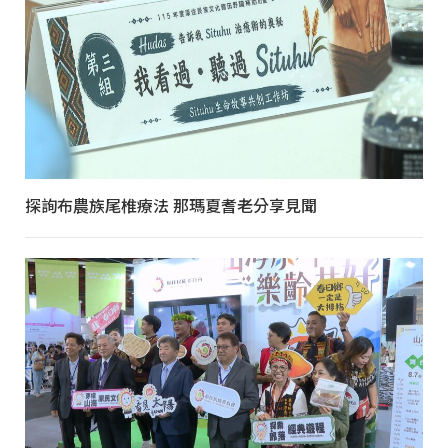
探詢布農族尾椎療法 那瑪夏耆老分享見聞