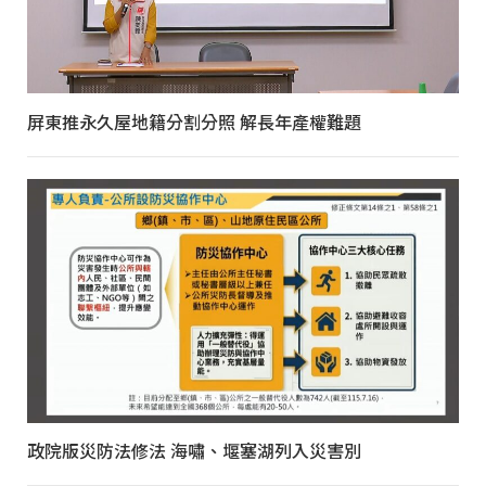
屏東推永久屋地籍分割分照 解長年產權難題
政院版災防法修法 海嘯、堰塞湖列入災害別