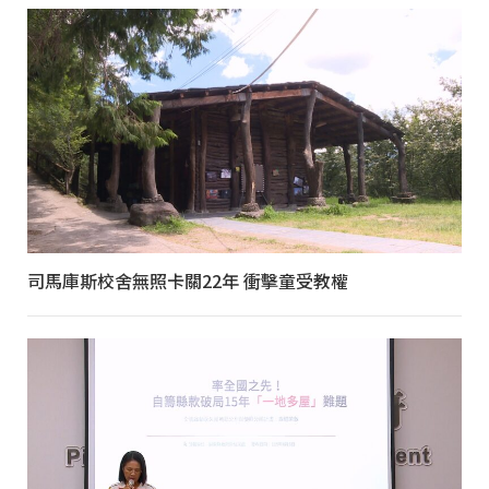
司馬庫斯校舍無照卡關22年 衝擊童受教權