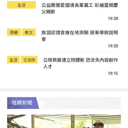
公益團邀愛國浦長輩義工 彩繪蛋糕慶
生活
父親節
19:28
族語認證首推在地測驗 屏東舉辦說明
原鄉
教文
會
19:20
公視預算遭立院腰斬 恐流失內容創作
生活
立法院
人才
19:15
推薦新聞