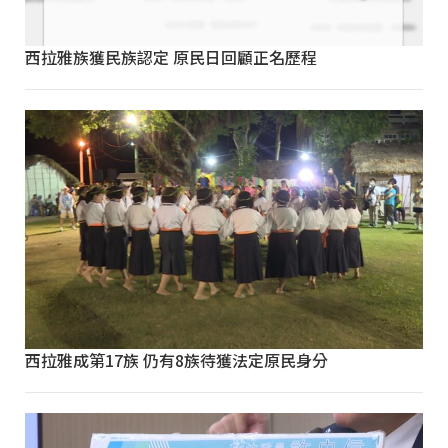
西拉雅族獲民族認定 原民日回顧正名歷程
西拉雅成第17族 仍有8族待獲法定原民身分