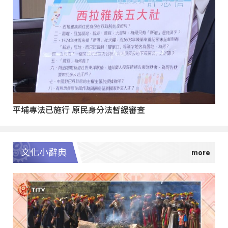
平埔專法已施行 原民身分法暫緩審查
文化小辭典