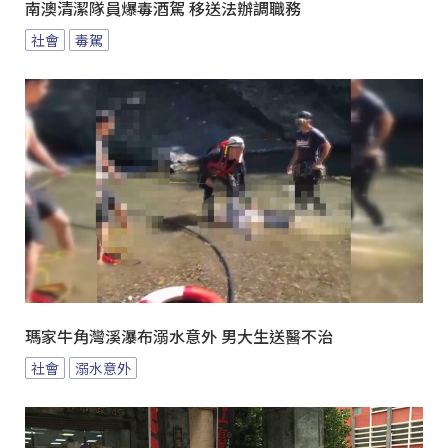
南澳清潔隊員爆毒酒駕 移送法辦調職務
社會
毒駕
瑪家牛角灣溪瀑布溺水意外 男大生送醫不治
社會
溺水意外