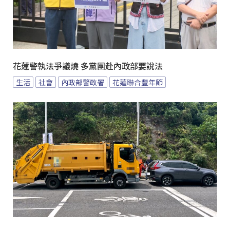
花蓮警執法爭議燒 多黨團赴內政部要說法
生活
社會
內政部警政署
花蓮聯合豐年節