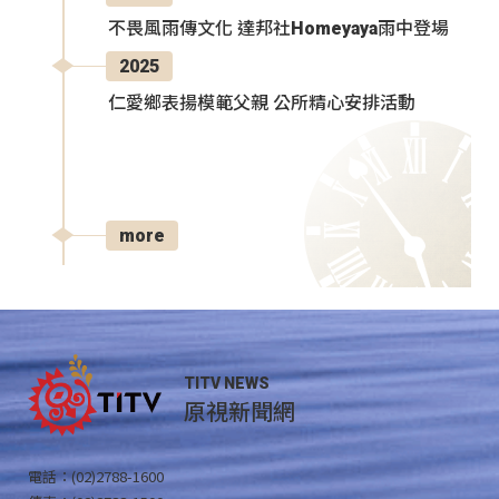
不畏風雨傳文化 達邦社Homeyaya雨中登場
2025
仁愛鄉表揚模範父親 公所精心安排活動
more
TITV NEWS
原視新聞網
電話：(02)2788-1600