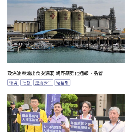
致癌油案燒出食安漏洞 朝野籲強化通報、品管
環境
社會
癌油事件
衛福部