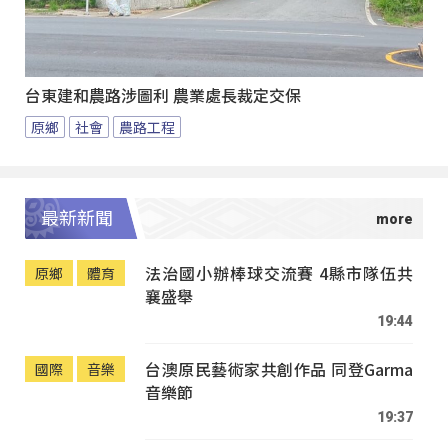
台東建和農路涉圖利 農業處長裁定交保
原鄉
社會
農路工程
最新新聞
法治國小辦棒球交流賽 4縣市隊伍共
原鄉
體育
襄盛舉
19:44
台澳原民藝術家共創作品 同登Garma
國際
音樂
音樂節
19:37