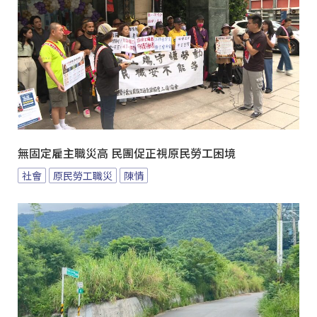
無固定雇主職災高 民團促正視原民勞工困境
社會
原民勞工職災
陳情