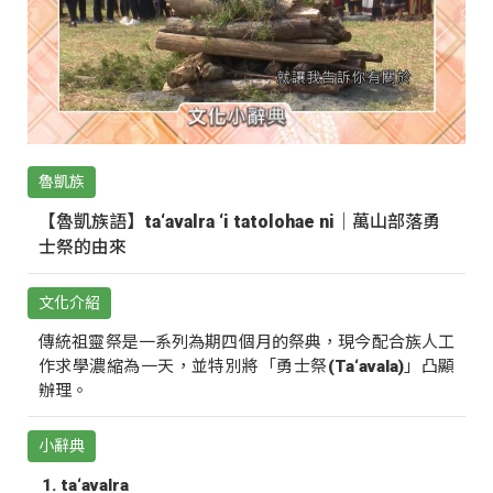
魯凱族
【魯凱族語】ta‘avalra ‘i tatolohae ni｜萬山部落勇
士祭的由來
文化介紹
傳統祖靈祭是一系列為期四個月的祭典，現今配合族人工
作求學濃縮為一天，並特別將「勇士祭(Ta‘avala)」凸顯
辦理。
小辭典
ta‘avalra