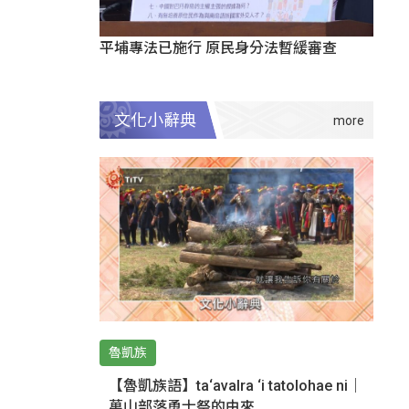
平埔專法已施行 原民身分法暫緩審查
文化小辭典
魯凱族
【魯凱族語】ta‘avalra ‘i tatolohae ni｜
萬山部落勇士祭的由來