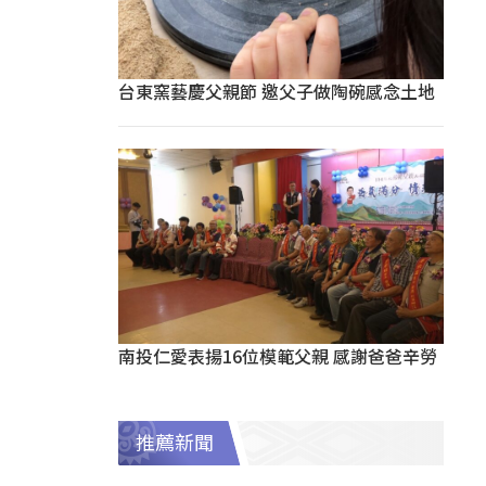
台東窯藝慶父親節 邀父子做陶碗感念土地
南投仁愛表揚16位模範父親 感謝爸爸辛勞
推薦新聞