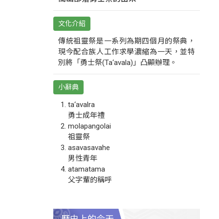
文化介紹
傳統祖靈祭是一系列為期四個月的祭典，
現今配合族人工作求學濃縮為一天，並特
別將「勇士祭(Ta‘avala)」凸顯辦理。
小辭典
ta‘avalra
勇士成年禮
molapangolai
祖靈祭
asavasavahe
男性青年
atamatama
父字輩的稱呼
歷史上的今天