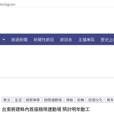
Instagram
族語新聞
新聞性節目
節目表
主播專區
歷史上
教文
生活
極限單車
極限運動場
滑板
街舞
街頭文化
青年
台東將建縣內首座極限運動場 預計明年動工