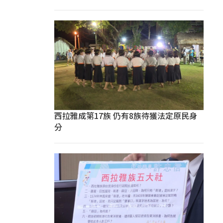
西拉雅成第17族 仍有8族待獲法定原民身
分