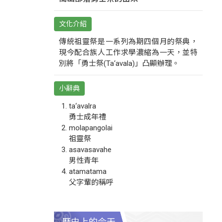
文化介紹
傳統祖靈祭是一系列為期四個月的祭典，
現今配合族人工作求學濃縮為一天，並特
別將「勇士祭(Ta‘avala)」凸顯辦理。
小辭典
ta‘avalra
勇士成年禮
molapangolai
祖靈祭
asavasavahe
男性青年
atamatama
父字輩的稱呼
歷史上的今天