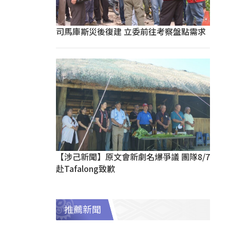
司馬庫斯災後復建 立委前往考察盤點需求
【涉己新聞】原文會新劇名爆爭議 團隊8/7
赴Tafalong致歉
推薦新聞