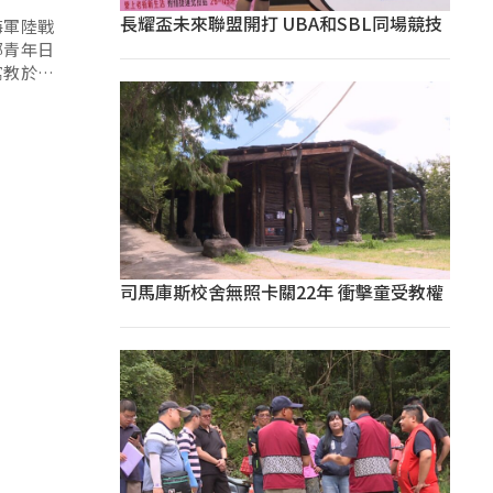
長耀盃未來聯盟開打 UBA和SBL同場競技
海軍陸戰
部青年日
寓教於樂
司馬庫斯校舍無照卡關22年 衝擊童受教權