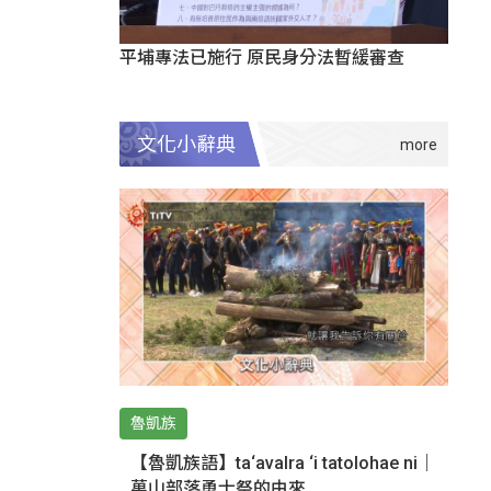
平埔專法已施行 原民身分法暫緩審查
文化小辭典
魯凱族
【魯凱族語】ta‘avalra ‘i tatolohae ni｜
萬山部落勇士祭的由來