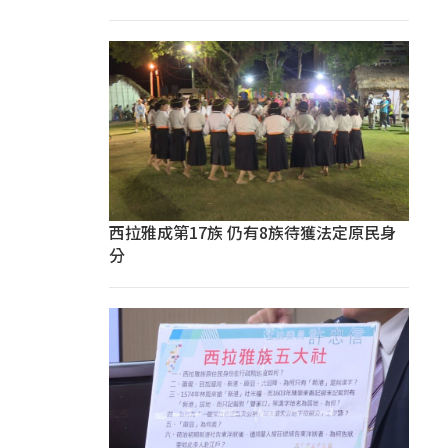
西拉雅成第17族 仍有8族待獲法定原民身
分