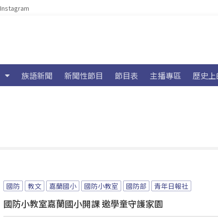
Instagram
族語新聞
新聞性節目
節目表
主播專區
歷史上
國防
教文
嘉蘭國小
國防小教室
國防部
青年日報社
國防小教室嘉蘭國小開課 邀學童守護家園