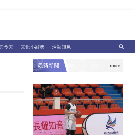
的今天
文化小辭典
活動訊息
最新新聞