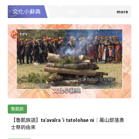
文化小辭典
魯凱族
【魯凱族語】ta‘avalra ‘i tatolohae ni｜萬山部落勇
士祭的由來