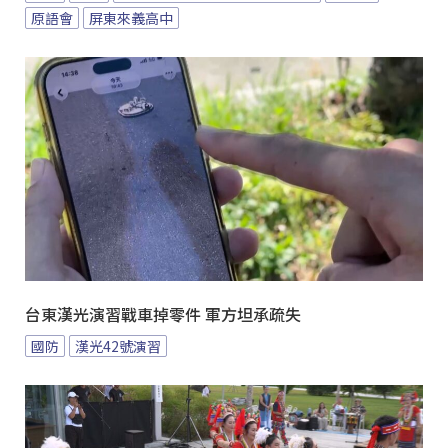
原語會
屏東來義高中
台東漢光演習戰車掉零件 軍方坦承疏失
國防
漢光42號演習