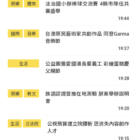
法治國小辦棒球交流賽 4縣市隊伍共
原鄉
體育
襄盛舉
19:44
台澳原民藝術家共創作品 同登Garma
國際
音樂
音樂節
19:37
公益團邀愛國浦長輩義工 彩繪蛋糕慶
生活
父親節
19:28
族語認證首推在地測驗 屏東舉辦說明
原鄉
教文
會
19:20
公視預算遭立院腰斬 恐流失內容創作
生活
立法院
人才
19:15