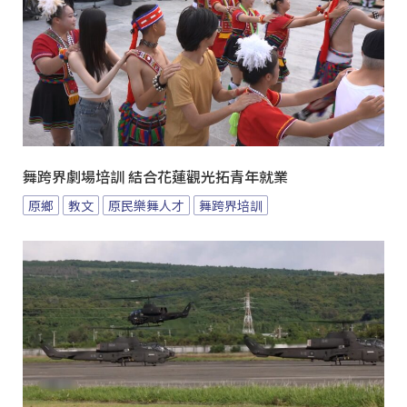
舞跨界劇場培訓 結合花蓮觀光拓青年就業
原鄉
教文
原民樂舞人才
舞跨界培訓