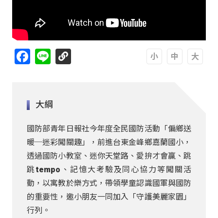
Facebook
Line
A
A
A
大綱
國防部青年日報社今年度全民國防活動「偏鄉送
暖─迷彩闖關趣」，前進台東金峰鄉嘉蘭國小，
透過國防小教室、迷你天堂路、愛拚才會贏、跳
跳tempo、記憶大考驗及同心協力等闖關活
動，以寓教於樂方式，帶領學童認識國軍與國防
的重要性，邀小朋友一同加入「守護美麗家園」
行列。