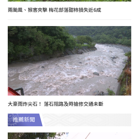
兩颱風、猴害夾擊 梅花部落甜柿損失近6成
大豪雨炸尖石！ 落石阻路及時搶修交通未斷
推薦新聞