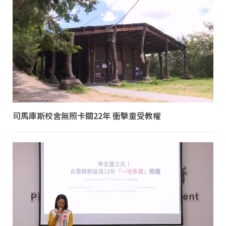
司馬庫斯校舍無照卡關22年 衝擊童受教權