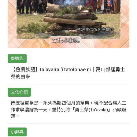
魯凱族
【魯凱族語】ta‘avalra ‘i tatolohae ni｜萬山部落勇士
祭的由來
文化介紹
傳統祖靈祭是一系列為期四個月的祭典，現今配合族人工
作求學濃縮為一天，並特別將「勇士祭(Ta‘avala)」凸顯辦
理。
小辭典