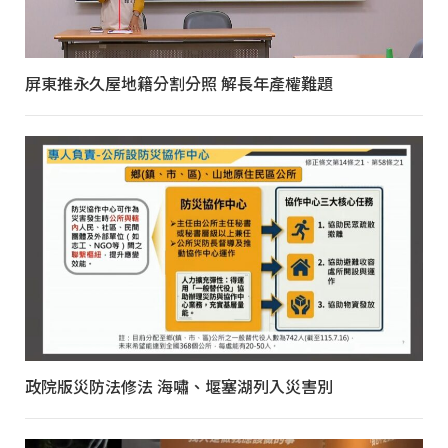
屏東推永久屋地籍分割分照 解長年產權難題
政院版災防法修法 海嘯、堰塞湖列入災害別