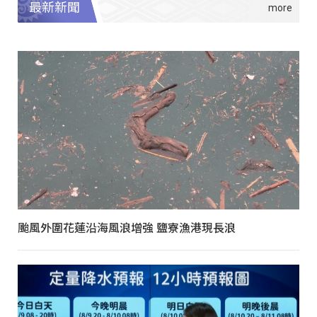
最新新聞
颱風外圍花蓮沿海風浪增強 鹽寮漁港現長浪