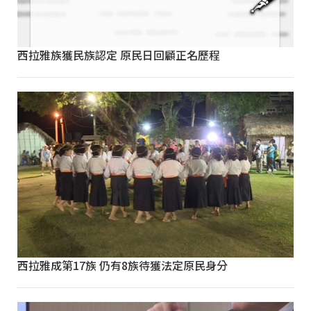
西拉雅族獲民族認定 原民日回顧正名歷程
西拉雅成第17族 仍有8族待獲法定原民身分