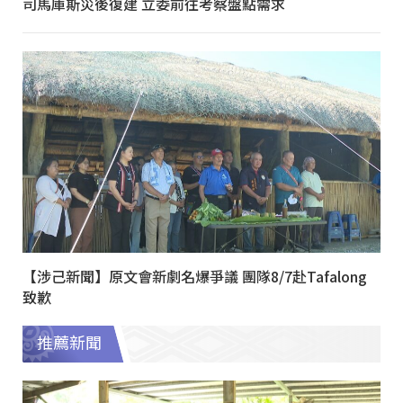
司馬庫斯災後復建 立委前往考察盤點需求
【涉己新聞】原文會新劇名爆爭議 團隊8/7赴Tafalong
致歉
推薦新聞