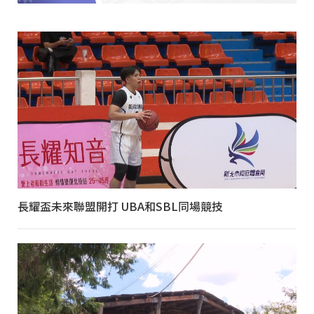
長耀盃未來聯盟開打 UBA和SBL同場競技