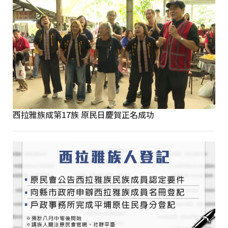
西拉雅族成第17族 原民日慶賀正名成功