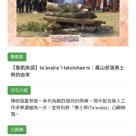
魯凱族
【魯凱族語】ta‘avalra ‘i tatolohae ni｜萬山部落勇士
祭的由來
文化介紹
傳統祖靈祭是一系列為期四個月的祭典，現今配合族人工
作求學濃縮為一天，並特別將「勇士祭(Ta‘avala)」凸顯辦
理。
小辭典