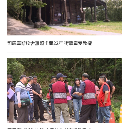
司馬庫斯校舍無照卡關22年 衝擊童受教權