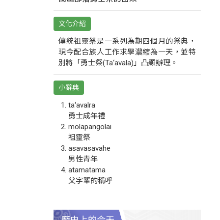
文化介紹
傳統祖靈祭是一系列為期四個月的祭典，
現今配合族人工作求學濃縮為一天，並特
別將「勇士祭(Ta‘avala)」凸顯辦理。
小辭典
ta‘avalra
勇士成年禮
molapangolai
祖靈祭
asavasavahe
男性青年
atamatama
父字輩的稱呼
歷史上的今天