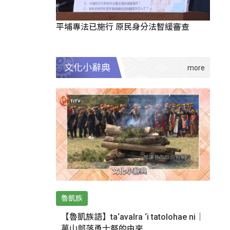
平埔專法已施行 原民身分法暫緩審查
文化小辭典
魯凱族
【魯凱族語】ta‘avalra ‘i tatolohae ni｜
萬山部落勇士祭的由來