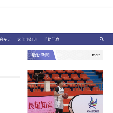
的今天
文化小辭典
活動訊息
最新新聞