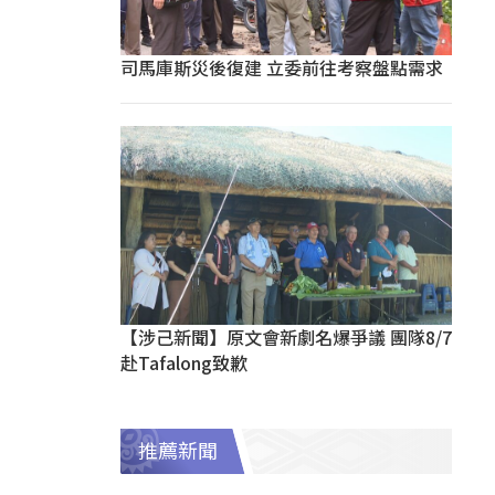
司馬庫斯災後復建 立委前往考察盤點需求
【涉己新聞】原文會新劇名爆爭議 團隊8/7
赴Tafalong致歉
推薦新聞