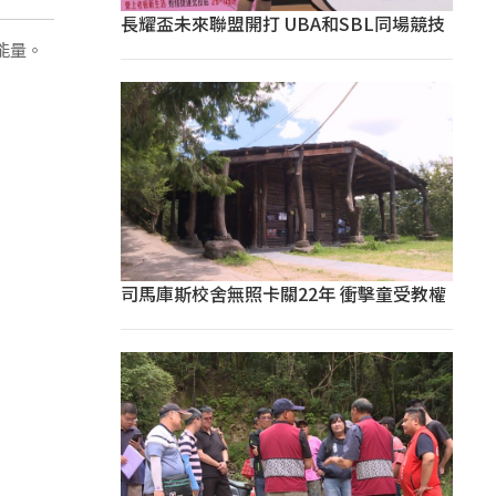
長耀盃未來聯盟開打 UBA和SBL同場競技
能量。
司馬庫斯校舍無照卡關22年 衝擊童受教權