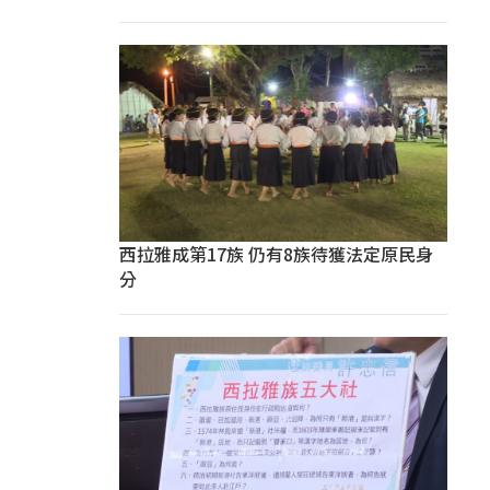
西拉雅成第17族 仍有8族待獲法定原民身
分