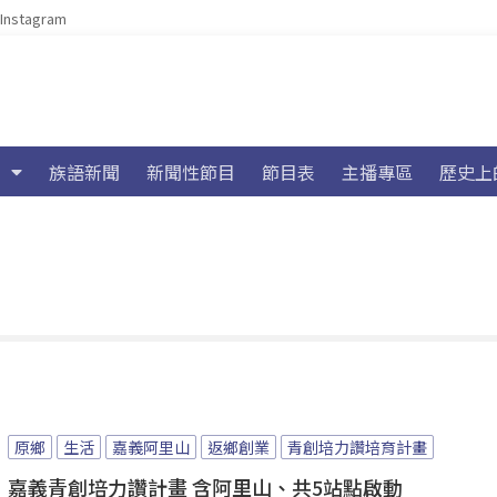
Instagram
族語新聞
新聞性節目
節目表
主播專區
歷史上
原鄉
生活
嘉義阿里山
返鄉創業
青創培力讚培育計畫
嘉義青創培力讚計畫 含阿里山、共5站點啟動