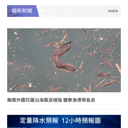
最新新聞
颱風外圍花蓮沿海風浪增強 鹽寮漁港現長浪