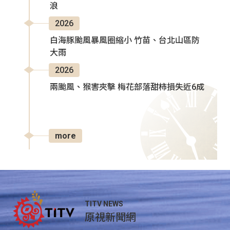
浪
2026
白海豚颱風暴風圈縮小 竹苗、台北山區防
大雨
2026
兩颱風、猴害夾擊 梅花部落甜柿損失近6成
more
TITV NEWS
原視新聞網