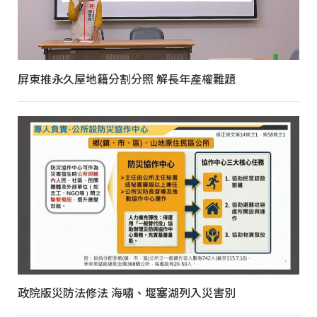
屏東推永久屋地籍分割分照 解長年產權難題
政院版災防法修法 海嘯、堰塞湖列入災害別