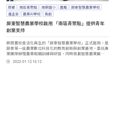
原鄉
南區青聚點
南華國小
唐鳳
屏東智慧農業學校
潘孟安
農業AI學校
青創
屏東智慧農業學校啟用 「南區青聚點」提供青年
創業支持
將閒置校舍活化再生的「屏東智慧農業學校」正式啟用，是
屏東第一座農業數位科技化的教育創新與創業基地，委託專
業團隊辦理農業相關訓練與研習，同時規劃智慧農業展覽，
免費供民眾或高中職、大專院校預約參訪，分享青...。
2022-01-12 16:12