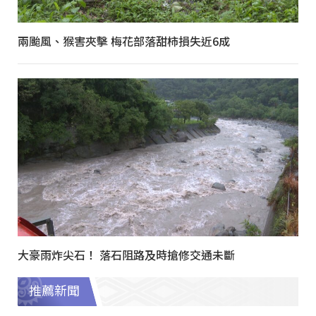
兩颱風、猴害夾擊 梅花部落甜柿損失近6成
大豪雨炸尖石！ 落石阻路及時搶修交通未斷
推薦新聞