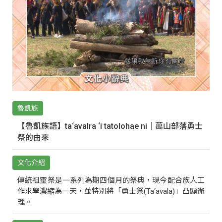
魯凱族
【魯凱族語】ta‘avalra ‘i tatolohae ni｜萬山部落勇士
祭的由來
文化介紹
傳統祖靈祭是一系列為期四個月的祭典，現今配合族人工
作求學濃縮為一天，並特別將「勇士祭(Ta‘avala)」凸顯辦
理。