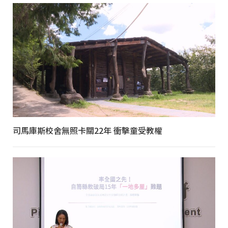
司馬庫斯校舍無照卡關22年 衝擊童受教權