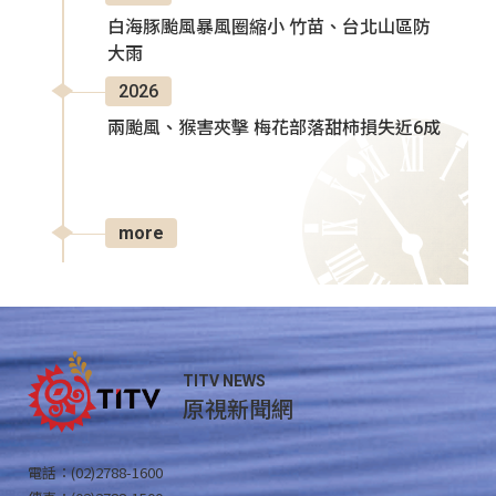
白海豚颱風暴風圈縮小 竹苗、台北山區防
大雨
2026
兩颱風、猴害夾擊 梅花部落甜柿損失近6成
more
TITV NEWS
原視新聞網
電話：(02)2788-1600