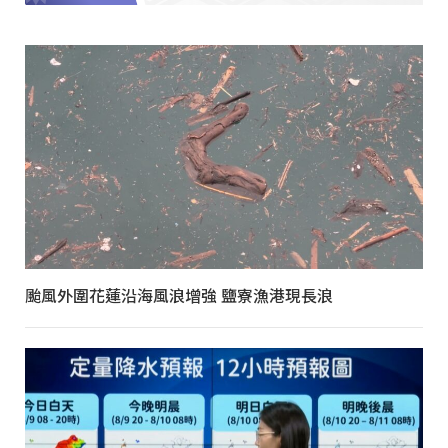
颱風外圍花蓮沿海風浪增強 鹽寮漁港現長浪