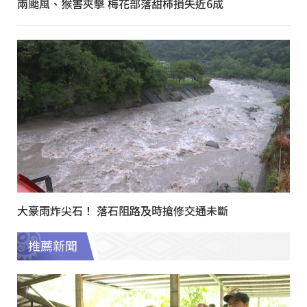
兩颱風、猴害夾擊 梅花部落甜柿損失近6成
大豪雨炸尖石！ 落石阻路及時搶修交通未斷
推薦新聞