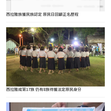
西拉雅族獲民族認定 原民日回顧正名歷程
西拉雅成第17族 仍有8族待獲法定原民身分