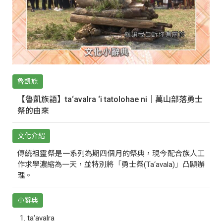
魯凱族
【魯凱族語】ta‘avalra ‘i tatolohae ni｜萬山部落勇士
祭的由來
文化介紹
傳統祖靈祭是一系列為期四個月的祭典，現今配合族人工
作求學濃縮為一天，並特別將「勇士祭(Ta‘avala)」凸顯辦
理。
小辭典
ta‘avalra