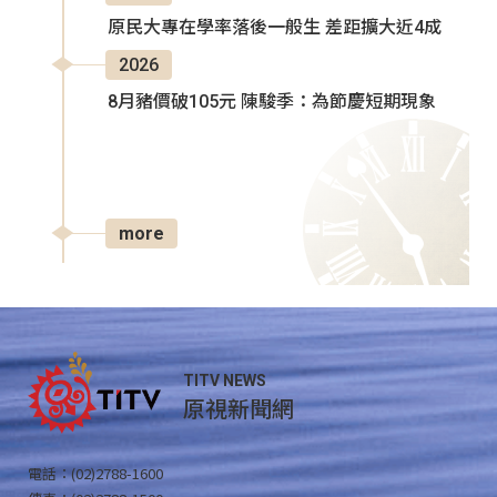
原民大專在學率落後一般生 差距擴大近4成
2026
8月豬價破105元 陳駿季：為節慶短期現象
more
TITV NEWS
原視新聞網
電話：(02)2788-1600