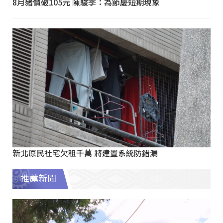
8月豬價破105元 陳駿季：為節慶短期現象
新北原民社宅欠租千萬 將建置系統防錯漏
推薦新聞