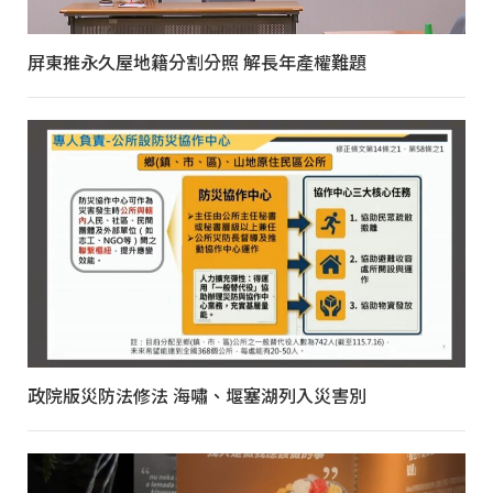
屏東推永久屋地籍分割分照 解長年產權難題
政院版災防法修法 海嘯、堰塞湖列入災害別