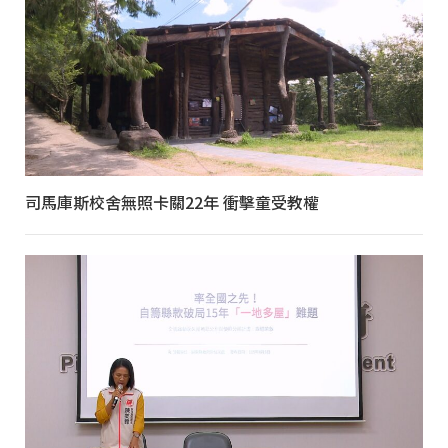
司馬庫斯校舍無照卡關22年 衝擊童受教權