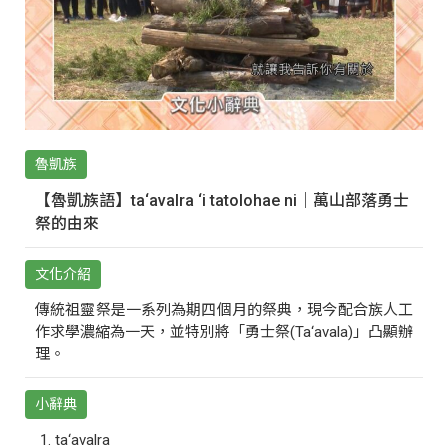
魯凱族
【魯凱族語】ta‘avalra ‘i tatolohae ni｜萬山部落勇士
祭的由來
文化介紹
傳統祖靈祭是一系列為期四個月的祭典，現今配合族人工
作求學濃縮為一天，並特別將「勇士祭(Ta‘avala)」凸顯辦
理。
小辭典
ta‘avalra